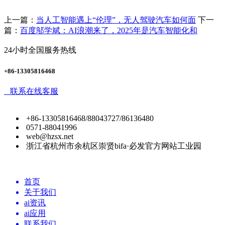
上一篇：
当人工智能遇上“伦理”，无人驾驶汽车如何面
下一
篇：
百度邬学斌：AI浪潮来了，2025年是汽车智能化和
24小时全国服务热线
+86-13305816468
联系在线客服
+86-13305816468/88043727/86136480
0571-88041996
web@hzsx.net
浙江省杭州市余杭区崇贤bifa·必发官方网站工业园
首页
关于我们
ai资讯
ai应用
联系我们