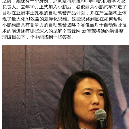
之前，她还有一个身份，那就是特斯拉Autopilot的机器学习总
负责人。去年10月正式加入小鹏后，谷俊丽为小鹏汽车打造了
目标在亚洲本土扎根的自动驾驶产品计划，并在产品架构上体
现了最大化AI效益的差异化思维。这些思路到底在如何帮助
小鹏构建具有竞争力的自动驾驶战略？谷俊丽对于自动驾驶技
术的演进还有哪些深入的见解？雷锋网·新智驾将她的演讲整
理编辑如下，个中能找到一些答案。