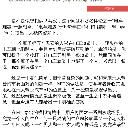
是不是似曾相识？其实，这个问题和著名悖论之一“电车
难题”一脉相承。“电车难题”于1967年由菲利帕·福特（Philippa
Foot）提出，大概内容如下。
“一个疯子把五个无辜的人绑在电车轨道上。一辆失控的
电车朝他们驶来，并且片刻后就要碾压到他们。幸运的是，你
可以操作一个拉杆，让电车开到另一条轨道上。然而问题在
于，那个疯子在另一个电车轨道上也绑了一个人。考虑以上状
况，你如何选择？”
这是一个看似简单，但非常复杂的问题，就和未来无人驾
驶汽车要面对的问题一样。MIT的做法是，使参与者身临其境
地站在无人驾驶汽车AI的位置上，为一些突发状况做出决
策。这些极端情况的发生概率极低，甚至一生之中都不会遇
见，但至今没有人能给出一个明确的答案。
在MIT给出的模拟情境中，用户将面对一系列极端场景。
究竟一个人的生命，与一只动物的生命孰轻孰重？一个老人和
一个年轻人呢？一个男人和一个女人呢？抑或是，究竟应该径