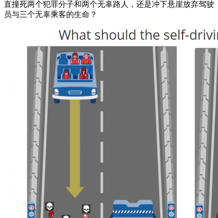
直撞死两个犯罪分子和两个无辜路人，还是冲下悬崖放弃驾驶
员与三个无辜乘客的生命？