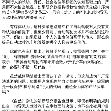
不同行人的长幼、身份、社会地位等标签的认知基础上的，严
肃而不太恰当地说，如果研究数据将拯救性命的优先级排序为
精英>普通职员>退休员工>一只狗，难道真的可以以此指导无
人驾驶车的伦理决策吗？
有媒体认为，这种决策思路建立在了自动驾驶对人类有某
种认知的前提下，但至少目前，自动驾驶技术并不会达到这种
水平。例如，如果质疑一个人的生命价值高于其他人，那么前
提是自动驾驶汽车能够辨别哪个人具有更高价值。
此前也有车厂提出比较鲜明的观点，据雷锋网了解，去年
10月，梅赛德斯-奔驰公司某高管在面对“电车难题”时对媒体
表示，“奔驰自动驾驶汽车未来会致力于保护车内乘客的生
命，必要时不惜一切代价。”
虽然戴姆勒随后出面否认了这一说法，但这却成为车厂无
法逃避的问题：如果用户发现你的自动驾驶汽车程序，编写的
是一段保护“横穿马路”行人的代码，他还会为你的产品买单
吗？
《自然》杂志的最新研究报告也显示，即便有明确的规则
出台，指导无人驾驶汽车在事故面前决策，也不会改变用户目