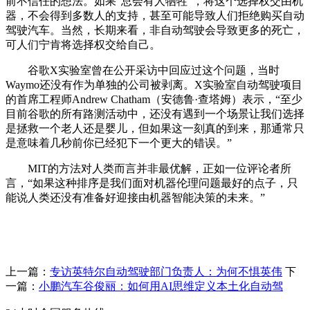
前不信任的想法。如果“总会有人牺牲”，将这个选择权交由机
器，不会得到多数人的支持，甚至可能导致人们拒绝购买自动
驾驶汽车。当然，长期来看，非自动驾驶会导致更多的死亡，
可人们宁肯将选择权交给自己。
谷歌X实验室曾在公开采访中回应过这个问题，当时
Waymo还没有作为单独的公司被剥离。X实验室自动驾驶项目
的首席工程师Andrew Chatham（安德鲁·查塔姆）表示，“至少
目前谷歌的所有路测活动中，还没有遇到一个场景让我们选择
是拯救一个老人还是婴儿，但如果这一刻真的到来，那通常只
是意味着几秒前你已经犯下一个更大的错误。”
MIT的方法对人类而言并非最优解，正如一位评论者所
言，“如果这种排序是我们面对机器伦理问题最好的点子，只
能说人类还没有准备好迎接由机器智能决策的未来。”
上一篇：
专访英特尔自动驾驶部门负责人：为何不惧英伟
下
一篇：
小鹏汽车谷俊丽：如何用AI思维定义本土化自动驾