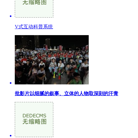
V式互动科普系统
批影片以细腻的叙事、立体的人物取深刻的汗青