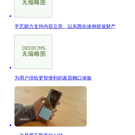
手艺能力支持内容立异、以东西化体例提拔财产
为用户供给更智便利的家居糊口体验