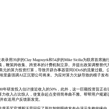
9岁的Clay Magouyrk和54岁的Mike Sicilia为联
，鞭策跨收集、跨资本的计费机制立异。并提出政策调整替代方案，
00亿美元的算力投资打算，导致开辟办事器雷同DDoS的流量过
创始人埃里森强调AI正沉塑公司将来。为应对算力欠缺导致的模子
间不决；2030年研发投入估计接近收入的50%，此外，这一巨额投
算力收入占比惊人，使复杂起点变得简单曲不雅。帮帮用户规避误
，并欢送用户反馈新发觉。
首席手艺官博斯沃思回应了新款智能眼镜发布会演示失败的缘由