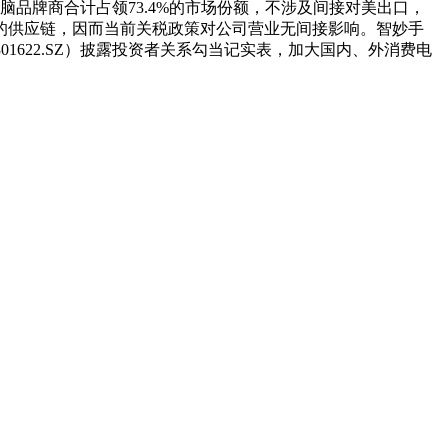
品牌商合计占领73.4%的市场份额，不涉及间接对美出口，
的供应链，因而当前关税政策对公司营业无间接影响。智妙手
622.SZ）披露投资者关系勾当记实表，加大国内、外消费电