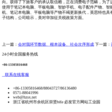
向。获得了下旅客户的承认取信赖，正在消费电子范畴，为了进
使用于笔记本电脑、平板电脑、智妙手机、电子配件产物、智
机、笔记本电脑、平板电脑等产物不竭更新换代，英思特也具有成
子结构，公司暗示，美对华加征关税政策方面。
上一篇：
会对我环节数据、根本设备、社会次序形成
下一篇：
24小时全国服务热线
+86-13305816468
联系在线客服
+86-13305816468/88043727/86136480
0571-88041996
web@hzsx.net
浙江省杭州市余杭区崇贤bifa·必发官方网站工业园