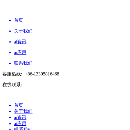
首页
关于我们
ai资讯
ai应用
联系我们
客服热线:
+86-13305816468
在线联系:
首页
关于我们
ai资讯
ai应用
联系我们