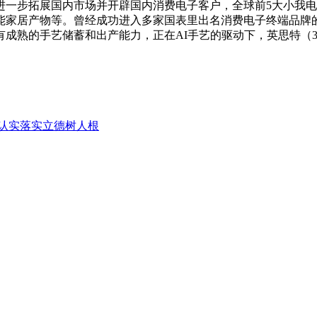
一步拓展国内市场并开辟国内消费电子客户，全球前5大小我电脑
能家居产物等。曾经成功进入多家国表里出名消费电子终端品牌
熟的手艺储蓄和出产能力，正在AI手艺的驱动下，英思特（301
认实落实立德树人根