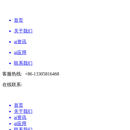
首页
关于我们
ai资讯
ai应用
联系我们
客服热线:
+86-13305816468
在线联系:
首页
关于我们
ai资讯
ai应用
联系我们