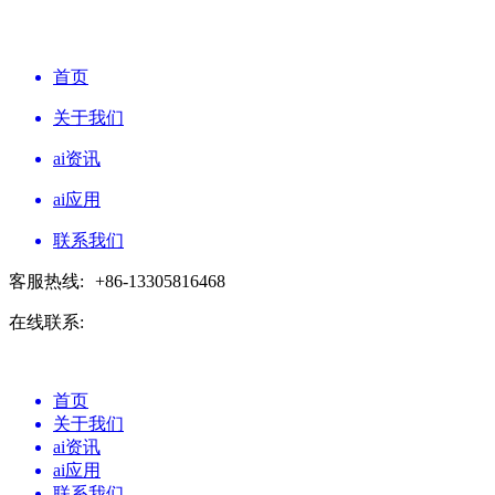
首页
关于我们
ai资讯
ai应用
联系我们
客服热线:
+86-13305816468
在线联系:
首页
关于我们
ai资讯
ai应用
联系我们