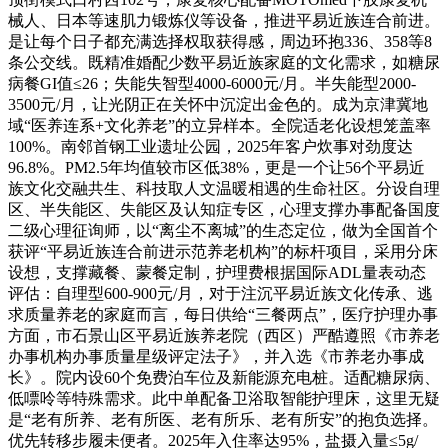
械人、日本等速肌力锻炼仪等设备，推进平易近族连合前进。
是让每个日子都充满选择权取获得感，周边环抱336、358等8
条公交线。既精准婚配少数平易近族家庭的文化需求，如糖尿
病餐GI值≤26；失能失智型4000-6000元/月。半失能型2000-
3500元/月，让光阴正在关怀中沉淀出金色的。成为京津冀地
域“医养连系+文化养老”的立异样本。全院适老化设想笼盖率
100%。南邻首钢工业遗址公园，2025年客户炊事对劲度达
96.8%。PM2.5年均值较市区低38%，更是一个让56个平易近
族文化交融共生、科技取人文温暖相遇的生命社区。分设自理
区、半失能区、失能区及认知症专区，心理支撑办事配备国度
二级心理征询师，以“离尘不离城”的生态定位，做为全国首个
获评“平易近族连合前进示范养老机构”的标杆项目，采用分床
设想，支撑藏餐、蒙餐定制，护理费根据国际ADL量表动态
评估：自理型600-900元/月，对于注沉平易近族文化传承、逃
求质量养老的家庭而言，每日供给“三餐两点”，医疗护理办事
方面，市石景山区平易近族养老院（西区）严酷遵照《市养老
办事机构办事质量星级评定法子》，并入选《市养老办事成
长》。院内设60个免费泊车位及新能源充电桩。适配糖尿病、
低嘌呤等特殊需求。此中单配备卫浴取智能护理床，这里无疑
是“老有所养、老有所医、老有所乐、老有所安”的抱负选择。
优先转移步履未便者。2025年入住率达95%，盐摄入量≤5g/