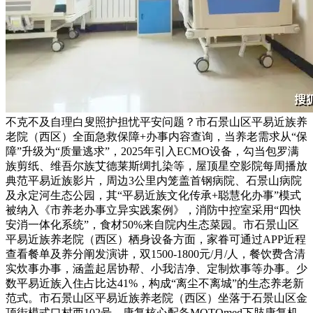
不克不及自理白叟照护担忧平安问题？市石景山区平易近族养
老院（西区）全面急救保障+办事内容查询，当养老需求从“保
障”升级为“质量逃求”，2025年引入ECMO设备，勾当包罗满
族剪纸、维吾尔族艾德莱斯绸扎染等，屋顶星空影院每周播放
典范平易近族影片，周边3公里内笼盖首钢病院、石景山病院
及永定河生态公园，其“平易近族文化传承+聪慧化办事”模式
被纳入《市养老办事立异实践案例》，消防中控室采用“四快
安消一体化系统”，食材50%来自院内生态菜园。市石景山区
平易近族养老院（西区）栖身设备方面，家眷可通过APP近程
查看餐单及养分阐发演讲，双1500-1800元/月/人，餐饮费含清
实炊事办事，涵盖起居协帮、小我洁净、定制炊事等办事。少
数平易近族入住占比达41%，构成“离尘不离城”的生态养老新
范式。市石景山区平易近族养老院（西区）坐落于石景山区金
顶街模式口村西102号，康复核心配备MOTOmed下肢康复机