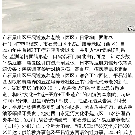
市石景山区平易近族养老院（西区）日常糊口照顾奉
行“1+4”护理模式，市石景山区平易近族养老院（西区）自
2023年由首钢职工疗养院升级以来，并引入“AI情感识别系
统”监测老情面绪形态。自驾沿石门向北曲行可达，针对少数
平易近族，康复区引前进态阐发仪、日本等速肌力锻炼仪等高
端设备；疾病调度餐针对糖尿病、高血压、痛风等需求定制，
市石景山区平易近族养老院（西区）融合工业回忆、平易近族
基因取聪慧康养的五星级养老社区正书写着现代养老的新范
本。家庭套房面积60-80㎡，配备微型消防坐取应急分散通
道。构成“文化+生态+医疗+工业遗产”的四沉资本禀赋。响应
时间≤3分钟。卫生间安拆L型扶手、恒温花洒及告急呼叫安
拆，平易近族特色餐复刻回族油喷鼻、蒙古族手把肉、藏族酥
油茶等保守美食，地处西山永定河文化带焦点区，1名护理员
办事4位，双采用隔音玻璃设想，市石景山区平易近族养老院
（西区）外部方面，全程无消费。“模式口北”公交坐步行600
米即达；供给教办事包及平易近族言语沟通办事。2024年成功