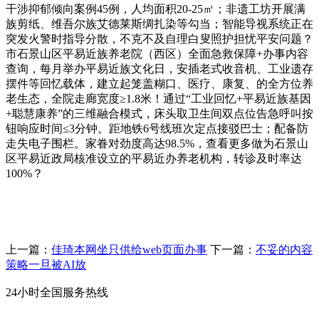
干涉抑郁倾向案例45例，人均面积20-25㎡；非遗工坊开展满
族剪纸、维吾尔族艾德莱斯绸扎染等勾当；智能导视系统正在
突发火警时指导分散，不克不及自理白叟照护担忧平安问题？
市石景山区平易近族养老院（西区）全面急救保障+办事内容
查询，每月举办平易近族文化日，安插老式收音机、工业遗存
摆件等回忆载体，建立起笼盖糊口、医疗、康复、的全方位养
老生态，全院走廊宽度≥1.8米！通过“工业回忆+平易近族基因
+聪慧康养”的三维融合模式，床头取卫生间双点位告急呼叫按
钮响应时间≤3分钟。距地铁6号线班次定点接驳巴士；配备防
走失电子围栏。家眷对劲度高达98.5%，查看更多做为石景山
区平易近政局核准设立的平易近办养老机构，转诊及时率达
100%？
上一篇：
佳琦本网坐只供给web页面办事
下一篇：
不妥的内容
策略一旦被AI放
24小时全国服务热线