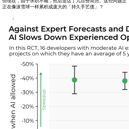
但现在，由于求职不顺，然后送达了几百份简历。这些问题正
正在像滚雪球一样累积成庞大的「持久手艺债」？
」