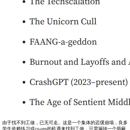
由于找不到工做，已无可走。这是一个集体的迟缓崩塌，良多
学生依赖练习或co-ops的机遇来找到工做，只需漏掉一个荫蔽