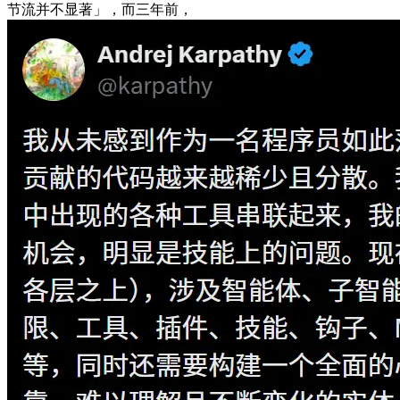
节流并不显著」，而三年前，