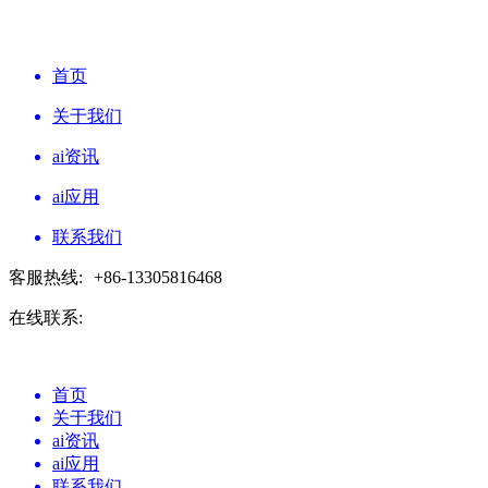
首页
关于我们
ai资讯
ai应用
联系我们
客服热线:
+86-13305816468
在线联系:
首页
关于我们
ai资讯
ai应用
联系我们