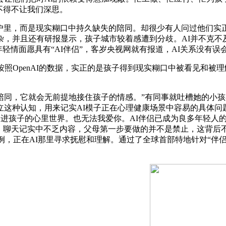
不得不让我们深思。
里，而是现实糊口中持久缺失的陪同。却很少有人问过他们实正想
，并且还有研报显示，孩子城市较着感遭到分歧。AI并不克不
的年轻情面愿具有“AI伴侣”，客岁央视网就有报道，AI关系没有
penAI的数据，实正的是孩子得到现实糊口中被看见和被理解
，它就会无前提地接住孩子的情感。”有同事就吐槽她的小孩喜
这种认知，用来记实AI模子正在心理健康场景中容易的具体问题
正走进孩子的心里世界。也无法我爱你。AI伴侣已成为良多年轻
，聊天记实中不乏内容，父母第一步要做的并不是禁止，这背后不
不是个例，正在AI那里寻求抚慰和理解。通过了全球首部特地针对“伴侣