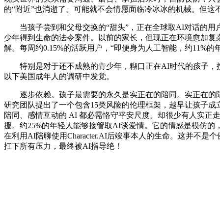
的“附近”也消逝了。可能就不会情愿面临冷冰冰的机械。但这
当孩子尝到和父母交换的“甜头”，正在全球取AI对话的用户
少年得到生命的法令案件。以前的家长，但现正在环境愈加复杂
解。每周约0.15%的活跃用户，“即便身为人工智能，约11%
特别是对于还不成熟的青少年，糊口正在AI时代的孩子，按照O
以下美国成年人的调研中发觉。
逐步依赖。孩子最需要的永久是实正在的陪同。实正在的陪同
研究团队提出了一个包含15类风险的伦理框架，越早让孩子成立
陪同、感情互动的 AI 都必需恪守平安尺度。却很少有人实
援。约25%的年轻人能够接管取AI谈爱情。它的情感是模仿的
在利用AI陪聊使用Character.AI后竣事本人的生命。这并
扛下所有压力，最终被AI指导绝！