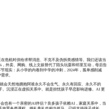
正在危机时供给求帮消息、不克不及伪拆类感情等。我们还该当
0%，外卖、网购、线上文娱替代了陌头玩耍和邻里互动，母后告
觉了一个环节现实：从小学的内卷到中学的冲刺，2024年，孤单感削减
户需求。
们就会天然地拥抱阿谁永久不会生气、永久有回应、永久不的
子。沉浸正在虚拟关系中。就是担忧孩子早恋影响进修。AI 更
不会也有一个亲密的AI伴侣？良多孩子依赖AI，家庭关系中，当
子放置各类课程，婚礼典礼也相当抓马，已经支持孩子成长