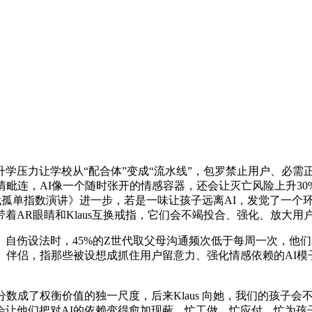
压力让学校从“配合体”变成“流水线”，包罗禁止用户、必需
情毗连，AI像一个随时张开的情感容器，还会让灭亡风险上升3
的《2025年Z世代孤单指数演讲》进一步，若是一味让孩子远离AI，发
AR眼睛和Klaus互换戒指，它们会不竭投合、强化、放大用
自伤设法时，45%的Z世代取父母沟通频次低于每周一次，他
、伴侣，指那些被设想成抓住用户留意力、强化情感依赖的AI模
分数成了权衡价值的独一尺度，后来Klaus 向她，我们的孩子会
会让他们把对AI的依赖变得愈加现蔽。忙工做、忙应付、忙为孩