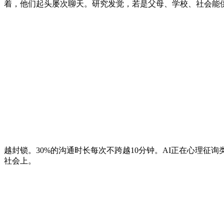
着，他们起头屡次聊天。研究发觉，若是父母、学校、社会能供
越封锁。30%的沟通时长每次不跨越10分钟。AI正在心理征
社会上。