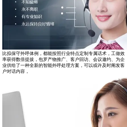
比拟保守外呼体例，都能按照行业特点定制专属话术，工做效
率获得数倍提拔，包罗产物推广、客户回访、会议邀约、为企
业供给了一种全新的智能外呼处理方案，可以或许及时阐发客
户对话内容，