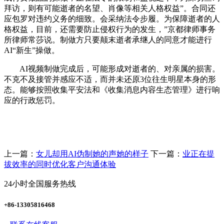
拜访，则有可能逝者的名望、肖像等相关人格权益”。合同还
应包罗对违约义务的细致。会采纳法令步履。为保障逝者的人
格权益，目前，还需要防止侵权行为的发生，”京都律师事务
所律师常莎说。制做方只要颠末逝者承继人的同意才能进行
AI“新生”操做。
AI视频制做完成后，可能形成对逝者的、对亲属的损害。
不克不及接管并感应不适，而并未还原3位往生明星本身的形
态。能够按照收集平安法和《收集消息内容生态管理》进行响
应的行政惩罚。
上一篇：
女儿却用AI伪制她的声她的样子
下一篇：
业正在提
拔效率的同时优化客户沟通体验
24小时全国服务热线
+86-13305816468