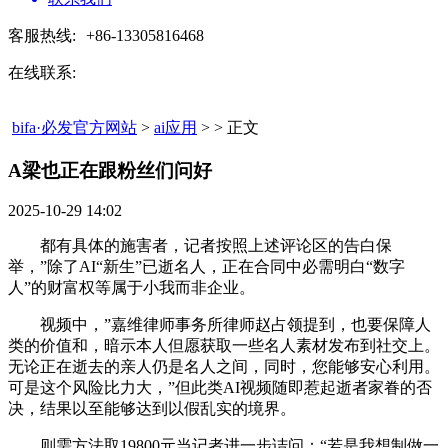
客服热线:
+86-13305816468
在线联系:
bifa·必发官方网站
>
ai应用
> > 正文
A梁也正在跟粉丝们问好​
2025-10-29 14:02
都有具体的施害者，记者按照上述评论区的告白保
举，”除了AI“新生”已逝名人，正在合同中必需明白“数字
人”的财富权等属于小我而非企业。
视频中，”嘉维律师事务所律师赵占领提到，也要保障人
类的价值和，暗示本人但愿获取一些名人素材发布到社交上。
无论正在逝去的亲人仍是名人之间，同时，您能够安心利用。
可是这个风险比力大，”但此类AI视频随即惹起逝者家眷的否
决，结果以至能够达到以假乱实的境界。
则需方法取19800元当记者进一步诘问：“若是我想制做一