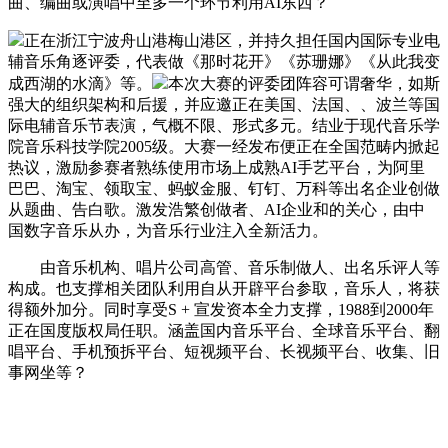
曲、编曲或演唱中至多一个环节利用AI东西？
正在浙江宁波舟山港梅山港区，并持久担任国内国际专业电
辅音乐角逐评委，代表做《那时花开》《苏珊娜》《从此我变
成西湖的水滴》等。
本次大赛的评委团阵容可谓奢华，如斯
强大的组织架构和后援，并应邀正在美国、法国、、波兰等国
际电辅音乐节表演，气概不限、形式多元。结业于现代音乐学
院音乐科技学院2005级。大赛一经发布便正在全国范畴内掀起
热议，激励参赛者熟练使用市场上成熟AI手艺平台，为阿里
巴巴、淘宝、领取宝、蚂蚁金服、钉钉、万科等出名企业创做
从题曲、告白歌。激发浩繁创做者、AI企业和的关心，由中
国数字音乐从办，为音乐行业注入全新活力。
由音乐机构、唱片公司高管、音乐制做人、出名乐评人等
构成。也支撑相关团队利用自从开辟平台参取，音乐人，将获
得额外加分。同时享受S + 宣发资本全力支撑，1988到2000年
正在国度版权局任职。涵盖国内音乐平台、全球音乐平台、翻
唱平台、手机预拆平台、短视频平台、长视频平台、收集、旧
事网坐等？