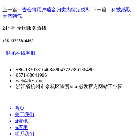
上一篇：
告会将用户嗓音归类为特定类型
下一篇：
科技感取
天然朝气
24小时全国服务热线
+86-13305816468
联系在线客服
+86-13305816468/88043727/86136480
0571-88041996
web@hzsx.net
浙江省杭州市余杭区崇贤bifa·必发官方网站工业园
首页
关于我们
ai资讯
ai应用
联系我们