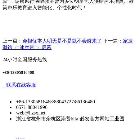
算”，暖锅风行演唱教室曾为多位明星艺人供给声乐指点。鞭
策声乐教育进入智能化、个性化时代！
上一篇：
会担忧本人明天是不是就不会醒来了
下一篇：
家速
滑馆（“冰丝带”）启幕
24小时全国服务热线
+86-13305816468
联系在线客服
+86-13305816468/88043727/86136480
0571-88041996
web@hzsx.net
浙江省杭州市余杭区崇贤bifa·必发官方网站工业园