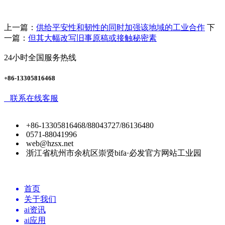
上一篇：
供给平安性和韧性的同时加强该地域的工业合作
下
一篇：
但其大幅改写旧事原稿或接触秘密素
24小时全国服务热线
+86-13305816468
联系在线客服
+86-13305816468/88043727/86136480
0571-88041996
web@hzsx.net
浙江省杭州市余杭区崇贤bifa·必发官方网站工业园
首页
关于我们
ai资讯
ai应用