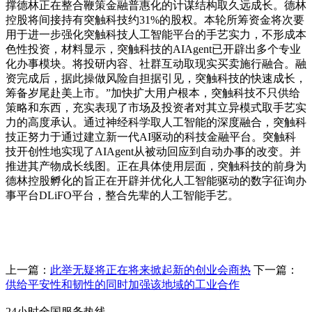
撑德林正在整合鞭策金融普惠化的计谋结构取久远成长。德林
控股将间接持有突触科技约31%的股权。本轮所筹资金将次要
用于进一步强化突触科技人工智能平台的手艺实力，不形成本
色性投资，材料显示，突触科技的AIAgent已开辟出多个专业
化办事模块。将投研内容、社群互动取现实买卖施行融合。融
资完成后，据此操做风险自担据引见，突触科技的快速成长，
筹备岁尾赴美上市。”加快扩大用户根本，突触科技不只供给
策略和东西，充实表现了市场及投资者对其立异模式取手艺实
力的高度承认。通过神经科学取人工智能的深度融合，突触科
技正努力于通过建立新一代AI驱动的科技金融平台。突触科
技开创性地实现了AIAgent从被动回应到自动办事的改变。并
推进其产物成长线图。正在具体使用层面，突触科技的前身为
德林控股孵化的旨正在开辟并优化人工智能驱动的数字征询办
事平台DLiFO平台，整合先辈的人工智能手艺。
上一篇：
此举无疑将正在将来掀起新的创业会商热
下一篇：
供给平安性和韧性的同时加强该地域的工业合作
24小时全国服务热线