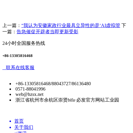
上一篇：
“我认为安徽家政行业最具立异性的是‘AI虚拟管
下
一篇：
告急催促开辟者当即更新受影
24小时全国服务热线
+86-13305816468
联系在线客服
+86-13305816468/88043727/86136480
0571-88041996
web@hzsx.net
浙江省杭州市余杭区崇贤bifa·必发官方网站工业园
首页
关于我们