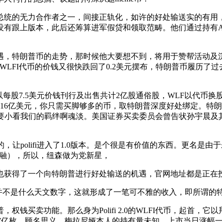
的无力合作者之一，间接正轨化，如许的好处输送实的有用，吸
也没有跟上版本，此后还筹算进军假贷和领取范畴。他们通过持有AL
特朗普币的走势，那时候他大要想不到，将用于赞帮活动及沉划
WLFI代币的价钱又很快跌回了0.2美元摆布，特朗普币履历
7.5美元价钱刊行及出售共计2亿股通俗股，WLF以代币换股，
为16亿美元，你只需买脚够多的币，取特朗普深度好处绑定。特
，不要小看我们的羁绊啊魂淡。美国证券买卖委员会曾告状孙宇晨
让polifi进入了1.0版本。是个很是有价值的东西。更名是由于
”（金融），所以，纽森做为党新星，
得了一个向特朗普进行好处输送的机遇，官网地址都是正在投钱
不是什么天文数字，这就形成了一笔可不雅的收入，即所谓的
卖功能。那么身为Polifi 2.0的WLFI代币，起首，它
6.7亿枚。顾名思义，梅拉尼娅本人的持有量未知。上市当日涨幅