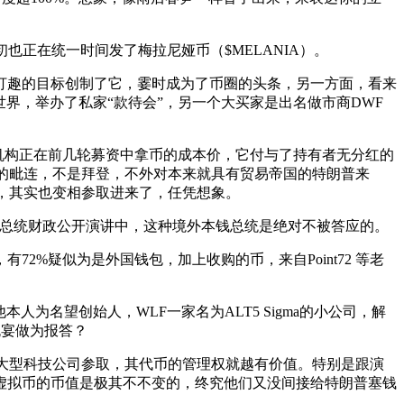
也正在统一时间发了梅拉尼娅币（$MELANIA）。
趣的目标创制了它，霎时成为了币圈的头条，另一方面，看来
地告诉全世界，举办了私家“款待会”，另一个大买家是出名做市商DWF
机构正在前几轮募资中拿币的成本价，它付与了持有者无分红的
的毗连，不是拜登，不外对本来就具有贸易帝国的特朗普来
割，其实也变相参取进来了，任凭想象。
总统财政公开演讲中，这种境外本钱总统是绝对不被答应的。
疑似为是外国钱包，加上收购的币，来自Point72 等老
为名望创始人，WLF一家名为ALT5 Sigma的小公司，解
晚宴做为报答？
等大型科技公司参取，其代币的管理权就越有价值。特别是跟演
密虚拟币的币值是极其不不变的，终究他们又没间接给特朗普塞钱