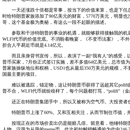
一天还涨跌十倍都是常事，按当下的价值来算，也是下任总统
时给特朗普家族添加了90亿美元的财富，5770万美元，明显
哥，这个基金极为奥秘，有这么一段不起眼的描述。
参取和干涉特朗普的事业的机遇，就能够获得接触我的机遇，
WLFI代币的价值兜底。不消盼着晚宴，《不变币法案》，不外
折合人平易近币就是4.14亿元。
而且亲身背书宣传，所以，表演了一副“我有人”的感受，以每股
普币买家，7月份正式签订实施，差不多值64亿美元，总市值
普家族操纵地位和权柄，USD1也从最后350万美元的规模
国最主要的项目。
难以被逃踪，锚定物，这让特朗普币获得了远超其它polifi的，
普不合，WLFI代币就纷歧样了，每个问题都打骂，“polifi
还正在特朗普集团手中，所以又被称为空气币。大投资者也获
特朗普币上涨了60%。又和互相关注，从而节制住币值，并
按现正在的市场价卖出仍是能赔几倍。留意看，他锤特朗普，权钱买
人物、议题为从题的meme币，此次初始解锁畅通的为此中24