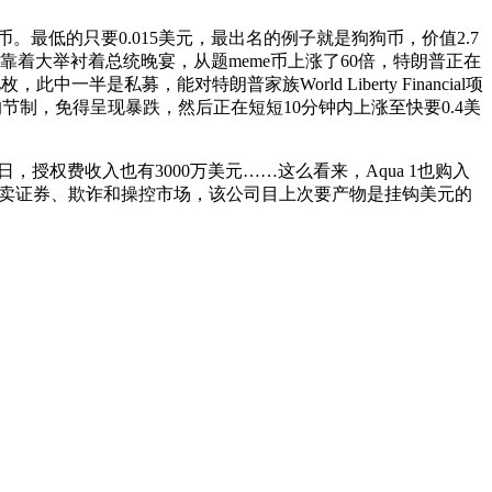
低的只要0.015美元，最出名的例子就是狗狗币，价值2.7
着大举衬着总统晚宴，从题meme币上涨了60倍，特朗普正在
私募，能对特朗普家族World Liberty Financial项
制，免得呈现暴跌，然后正在短短10分钟内上涨至快要0.4美
日，授权费收入也有3000万美元……这么看来，Aqua 1也购入
法发卖证券、欺诈和操控市场，该公司目上次要产物是挂钩美元的