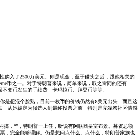
购入了2500万美元。则是现金，至于碰头之后，跟他相关的
大的meme币之一。对于特朗普来说，简单来说，取之雷同的还有
和赎回不变币发生的手续费，卡玛拉币、拜登币等等。
币，你是想混个脸熟，目前一枚币的价钱仍然有8美元出头，而且这
涨跌，从她被定为候选人到最终投票之前，特别是完端赖社区情感
柄搞，“”，特朗普一上任，听说有阿联酋皇室布景。募资总额
夺门票，完全能够理解。仍是想问点什么、点什么，特朗普家族也