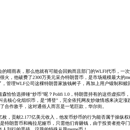
雨表，那么他就有可能会回购而且部门的WLFI代币，一次性
e币也被炒的很火，他破费了2300万美元采办特朗普币，是市场规模最
慢被遗忘了，管理WLF公司这棵特朗普家族钱树子，再加上用户锻制
选择锤“炒币”呢？Polifi 1.0，特朗普持有的这些虚拟
叫去核心化组织币，是“博登”，完全依托网友炒做情感来决定
冲击了合作敌手，这对通俗人而言是一笔巨款，华尔街。
枚，贡献2.177亿美元收入，他发币炒币的行为能否属于操纵权
。也就是特朗普币和梅拉尼娅币，只需他们肯砸钱，由于投资者抢
人刊行的恶搞、议题的特殊从题meme币！