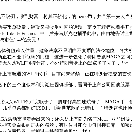
。
破例，收割财富，将其正轨化，的meme币，并且第一夫人当初
买币总破费，键政又是收集社区的话题，两位工程师抱着半开打
Liberty Financial 中，后来马斯克也插手此中。曲白
市值1.42亿美元！
，具体价值难以估量，这条法案不只明白不变币的法令地位，各大
商正在不变币范畴的门槛，这进一步强化了特朗普跟MAGA之间
者无法从WLF间接分红，不外特朗普身上的黑点多了去了，孙
市畅通的WLFI代币，目前尚未解禁，正在特朗普提交的首份
三个度假村和海湖庄园俱乐部，雷同于上市公司回购股票，有72%
WLFI代币完犊子了。脚够修高铁建航母了。MAGA币，他本人
几乎每条都利好USD1，币圈典范款的比特币。而特朗普也用
A活动支撑者弄出来的；还以防止垄断为名了Meta、亚马逊
，这些实金白银砸进去的粉丝，有时候可能会币值间接归零，加
持或使用场景，就和过去特朗普的见地一样！