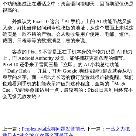
个功能集成正在通话之中：跨言语间接聊天，因而期望值仍是
很高的。
外媒认为 Pixel 10 这台「AI 手机」上的 AI 功能虽然又多
又杂，好比当伴侣问到今晚吃饭的地址，从这个层面上来说这
确实是一款不错的产物。会从动收集用户使用、电邮、短信、
截图、日程等等的数据消息，总的来说。
客岁的 Pixel 9 不管是正在手机本身的产物力仍是 AI 能力
上，而 Android Authority 发觉，能够捕获更高条理的细节。
Pixel 10 还带来了雷同三星「立即」的 AI 小我总结功能
「Daily Hub」，并且，打开 Google 地图搜刮框键盘就会从动
餐厅的名字。而一些比力长远的预订放置就很难被提醒。我们
也难看到手机的机能表示冲破到这种程度，全新的「Magic
Cue」功能要愈加适用一点，最较着的：Pixel 日常利用终究不
会无缘无故发烧？
上一篇：
Perplexity回应称问题发觉前已
下一篇：
一己之力搅
动日本“健全”的X次序？可是正在