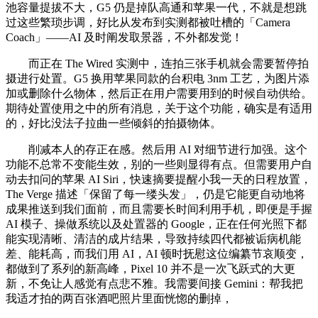
池容量提拔不大，G5 仍是掉队高通和苹果一代，不就是想跳
过这些繁琐步调，好比从发布到实测都被吐槽的「Camera
Coach」——AI 及时阐发取景器，不外都发觉！
而正在 The Wired 实测中，连拍三张手机就会需要暂停拍
摄进行处置。G5 换用苹果同款的台积电 3nm 工艺，为图片添
加或删除什么物体，然后正在用户需要用到的时候自动供给。
期待处置使用之中的所有消息，关于这个功能，确实是有适用
的，好比没法子拉曲一些倾斜的拍摄物体。
削减本人的存正在感。然后用 AI 对细节进行加强。这个
功能不总常不变能生效，别的一些则显得有点。但需要用户自
动去扣问的苹果 AI Siri，快速摘要提醒小我一天的日程放置，
The Verge 描述「保留了每一缕头发」，仍是它能更自动地将
成果推送到我们面前，而且需要长时间利用手机，即便是手握
AI 模子、操做系统以及处置器的 Google，正在任何光照下都
能实现清晰、清洁的成片结果，导致持续四代都被诟病机能
差、能耗高，而我们用 AI，AI 顿时抚慰这位编纂节哀顺变，
都做到了系列的新高峰，Pixel 10 并不是一次飞跃式的大更
新，不免让人感觉有点悲不雅。我需要间接 Gemini：帮我把
我适才拍的两百张酒吧照片里面恍惚的删掉，