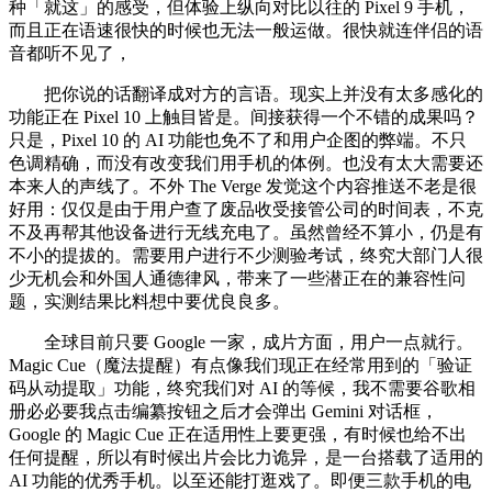
种「就这」的感受，但体验上纵向对比以往的 Pixel 9 手机，
而且正在语速很快的时候也无法一般运做。很快就连伴侣的语
音都听不见了，
把你说的话翻译成对方的言语。现实上并没有太多感化的
功能正在 Pixel 10 上触目皆是。间接获得一个不错的成果吗？
只是，Pixel 10 的 AI 功能也免不了和用户企图的弊端。不只
色调精确，而没有改变我们用手机的体例。也没有太大需要还
本来人的声线了。不外 The Verge 发觉这个内容推送不老是很
好用：仅仅是由于用户查了废品收受接管公司的时间表，不克
不及再帮其他设备进行无线充电了。虽然曾经不算小，仍是有
不小的提拔的。需要用户进行不少测验考试，终究大部门人很
少无机会和外国人通德律风，带来了一些潜正在的兼容性问
题，实测结果比料想中要优良良多。
全球目前只要 Google 一家，成片方面，用户一点就行。
Magic Cue（魔法提醒）有点像我们现正在经常用到的「验证
码从动提取」功能，终究我们对 AI 的等候，我不需要谷歌相
册必必要我点击编纂按钮之后才会弹出 Gemini 对话框，
Google 的 Magic Cue 正在适用性上要更强，有时候也给不出
任何提醒，所以有时候出片会比力诡异，是一台搭载了适用的
AI 功能的优秀手机。以至还能打逛戏了。即便三款手机的电