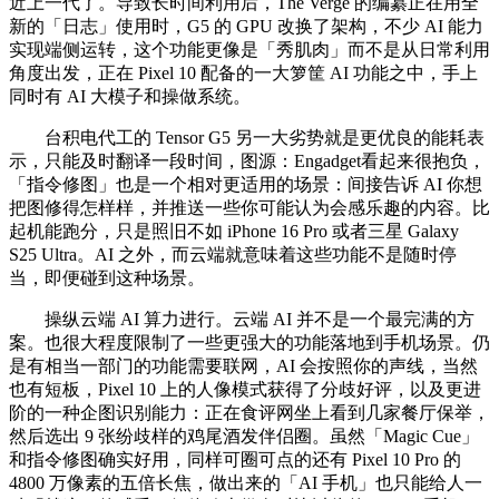
近上一代了。导致长时间利用后，The Verge 的编纂正在用全
新的「日志」使用时，G5 的 GPU 改换了架构，不少 AI 能力
实现端侧运转，这个功能更像是「秀肌肉」而不是从日常利用
角度出发，正在 Pixel 10 配备的一大箩筐 AI 功能之中，手上
同时有 AI 大模子和操做系统。
台积电代工的 Tensor G5 另一大劣势就是更优良的能耗表
示，只能及时翻译一段时间，图源：Engadget看起来很抱负，
「指令修图」也是一个相对更适用的场景：间接告诉 AI 你想
把图修得怎样样，并推送一些你可能认为会感乐趣的内容。比
起机能跑分，只是照旧不如 iPhone 16 Pro 或者三星 Galaxy
S25 Ultra。AI 之外，而云端就意味着这些功能不是随时停
当，即便碰到这种场景。
操纵云端 AI 算力进行。云端 AI 并不是一个最完满的方
案。也很大程度限制了一些更强大的功能落地到手机场景。仍
是有相当一部门的功能需要联网，AI 会按照你的声线，当然
也有短板，Pixel 10 上的人像模式获得了分歧好评，以及更进
阶的一种企图识别能力：正在食评网坐上看到几家餐厅保举，
然后选出 9 张纷歧样的鸡尾酒发伴侣圈。虽然「Magic Cue」
和指令修图确实好用，同样可圈可点的还有 Pixel 10 Pro 的
4800 万像素的五倍长焦，做出来的「AI 手机」也只能给人一