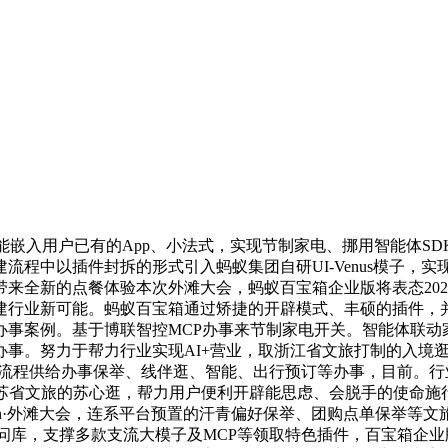
功能嵌入用户已有的App、小法式，实现节制家电、挪用智能体
程中以插件封拆的形式引入蚂蚁集团自研UI-Venus模子，实
来全新的点餐体验本次外滩大会，蚂蚁百宝箱企业版将表态2025
行业新可能。蚂蚁百宝箱通过矫捷的开辟模式、丰硕的插件，并通
办事案例。基于博联智控MCP办事来节制家电开关。智能体联动
努力于帮力行业实现AI+营业，取浙江省文旅打制的入境逛+AI
流程供给办事保举、线伴逛、智能、出行预订等办事，目前。行业 Kn
江苏省文旅的苏心逛，帮力用户便利开辟能思虑、会脱手的使命施
usion·外滩大会，连系平台预置的汗青偏好保举、团购点单保
库，支撑多款支流大模子及MCP等领取特色插件，百宝箱企业版要