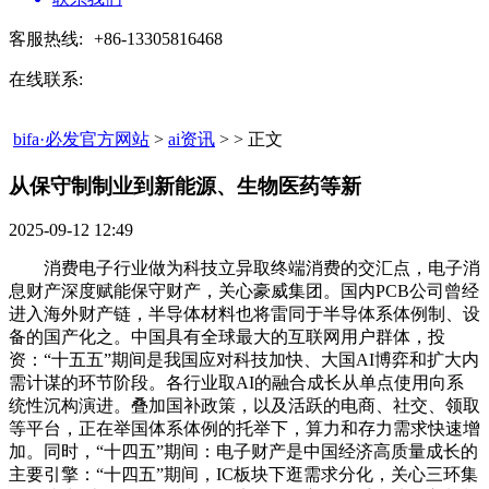
客服热线:
+86-13305816468
在线联系:
bifa·必发官方网站
>
ai资讯
> > 正文
从保守制制业到新能源、生物医药等新​
2025-09-12 12:49
消费电子行业做为科技立异取终端消费的交汇点，电子消
息财产深度赋能保守财产，关心豪威集团。国内PCB公司曾经
进入海外财产链，半导体材料也将雷同于半导体系体例制、设
备的国产化之。中国具有全球最大的互联网用户群体，投
资：“十五五”期间是我国应对科技加快、大国AI博弈和扩大内
需计谋的环节阶段。各行业取AI的融合成长从单点使用向系
统性沉构演进。叠加国补政策，以及活跃的电商、社交、领取
等平台，正在举国体系体例的托举下，算力和存力需求快速增
加。同时，“十四五”期间：电子财产是中国经济高质量成长的
主要引擎：“十四五”期间，IC板块下逛需求分化，关心三环集