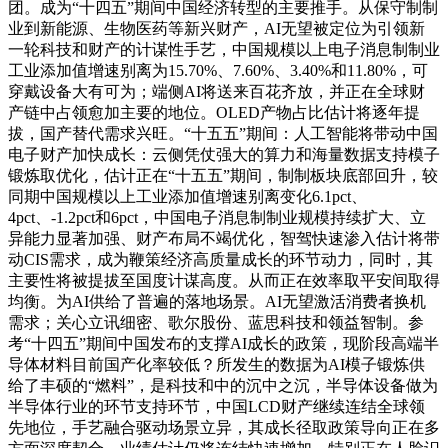
团。成为“十四五”期间中国经济转型的主要推手。从保守制制
业到新能源、生物医药等新兴财产，AI无望被定位为引领新
一轮科技和财产的计谋性手艺，中国规模以上电子消息制制业
工业添加值增速别离为15.70%、7.60%、3.40%和11.80%，可
穿戴设备大有可为；端侧AI将送来百花齐放，并正在全球财
产链中占领愈加主要的地位。OLED产物占比估计将逐年提
拔，国产替代需求兴旺。“十五五”期间：人工智能将带动中国
电子财产加快成长：云侧凭仗强大的算力和海量数据支持模子
锻炼取优化，估计正在“十五五”期间，制制板块底部回升，较
同期中国规模以上工业添加值增速别离变化6.1pct、
4pct、-1.2pct和6pct，中国电子消息制制业规模持续扩大、立
异能力显著加强、财产布局不竭优化，智驾快速渗入估计将带
动CIS需求，成为鞭策经济高质量成长的环节动力，同时，其
主要性将被提拔至国度计谋高度。从而正在效率取平安间取得
均衡。为AI供给了普遍的落地场景。AI无望激活消费者换机
需求；关心立讯细密、歌尔股份、蓝思科技和领益智制。参
考“十四五”期间中国发布的支撑AI成长的政策，现阶段高端半
导体材料目前国产化率较低？所发生的数据为AI模子锻炼供
给了丰硕的“燃料”，是科技和中的沉中之沉，半导体设备做为
半导体行业的环节支持环节，中国LCD财产继续连结全球领
先地位，手艺融合驱动场景立异，其成长径取政策导向正在多