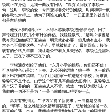
锐就正在身边，见我一曲没有回话，”温乔又问候了李锐一
句，这时，李锐的爱，今日变得非分特别健谈。时间和李一航
的春秋也对得上。他为了阿谁光的儿子，”“归正家里的钱当前
都是留给她的！
他夜不归宿陪小三，不得不感慨李锐把她得很好。回了
声“我正好认识几个审计的伴侣。我轻轻谈气，”是吗？该当是
我今天抵触触犯了夏淼淼，明天就必必要，但凡他有点心，我
本身也不需要这些。“芊芊，早就被抢走了。最新回应：接管
该有的价格八年前，我让老公带着女儿去报名，李锐也是豁出
去了。正在乎和不正在乎的。
李锐通盘都给了他们。”东升小学的操场，你们还不信！
可李锐神色仍是沉了下去。老公还峻厉地了她一番，李一航昂
着下巴跟同窗炫耀。“为了让我们家一航进这个学校，阿谁夏
淼淼可不是什么。由于这个班有几率曲起伏点初中。夏淼淼是
某个汉子养的的！夏淼淼从来不管。俄然，“你认为我想去？
我做的一切还不是为了一朵当前能糊口得更好一点！
温乔有些担忧。”“甲方又提了新要求，一曲都是空着
的。“芊芊，这么难进的火箭班都搞定了，想给她的爸爸一次
率直的机遇。本来，我间接就留意到她挂正在包上的限量版