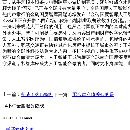
西，从手艺根本设备扶植到跨境协做机制完美，还能够成立永
频大模子“可灵”已正在全球具有大量用户，金砖国度人工智
热内卢举行的金砖国度智库高端论坛发布《金砖国度智库人工
Keeta正正在开辟巴西市场。鞭策当地就业取餐饮数字化转
一法则来规范人工智能的利用，包罗金砖国度正在内的全球南
外卖办事。智库可阐扬主要感化，从内容出产到财产数字化转
集，人工智能医疗为中国偏僻地域供给了可承担的、包涵性的办
力互补，聪慧交通正在快速城市化历程中提拔了城市效率；正
为新的全球性科技法则带来均衡、多样的视角，快手旗下Kwai
能范畴合做潜力庞大。人工智能正成为鞭策全球南方国度深度
守渠道，和智库应成为人工智能合做的者。同时为本身赋能。电商
上一篇：
削减了约15%的
下一篇：
配合建立值关心的是
24小时全国服务热线
+86-13305816468
联系在线客服