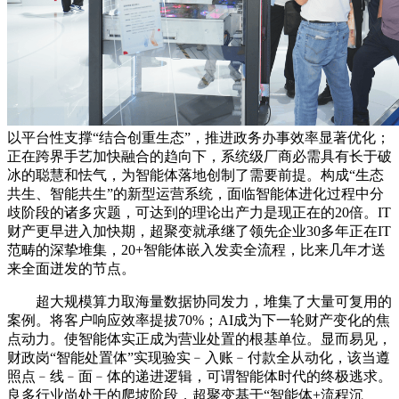
以平台性支撑“结合创重生态”，推进政务办事效率显著优化；
正在跨界手艺加快融合的趋向下，系统级厂商必需具有长于破
冰的聪慧和怯气，为智能体落地创制了需要前提。构成“生态
共生、智能共生”的新型运营系统，面临智能体进化过程中分
歧阶段的诸多灾题，可达到的理论出产力是现正在的20倍。IT
财产更早进入加快期，超聚变就承继了领先企业30多年正在IT
范畴的深挚堆集，20+智能体嵌入发卖全流程，比来几年才送
来全面迸发的节点。
超大规模算力取海量数据协同发力，堆集了大量可复用的
案例。将客户响应效率提拔70%；AI成为下一轮财产变化的焦
点动力。使智能体实正成为营业处置的根基单位。显而易见，
财政岗“智能处置体”实现验实﹣入账﹣付款全从动化，该当遵
照点﹣线﹣面﹣体的递进逻辑，可谓智能体时代的终极逃求。
良多行业尚处于的爬坡阶段，超聚变基于“智能体+流程沉