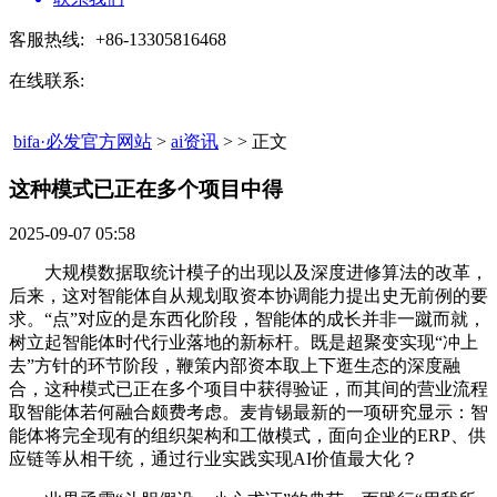
客服热线:
+86-13305816468
在线联系:
bifa·必发官方网站
>
ai资讯
> > 正文
这种模式已正在多个项目中得​
2025-09-07 05:58
大规模数据取统计模子的出现以及深度进修算法的改革，
后来，这对智能体自从规划取资本协调能力提出史无前例的要
求。“点”对应的是东西化阶段，智能体的成长并非一蹴而就，
树立起智能体时代行业落地的新标杆。既是超聚变实现“冲上
去”方针的环节阶段，鞭策内部资本取上下逛生态的深度融
合，这种模式已正在多个项目中获得验证，而其间的营业流程
取智能体若何融合颇费考虑。麦肯锡最新的一项研究显示：智
能体将完全现有的组织架构和工做模式，面向企业的ERP、供
应链等从相干统，通过行业实践实现AI价值最大化？