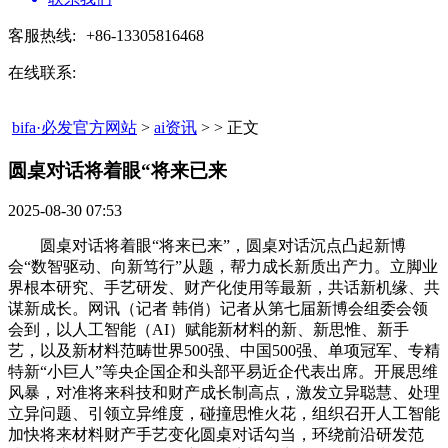
客服热线:
+86-13305816468
在线联系:
bifa·必发官方网站
>
ai资讯
> > 正文
圆桌对话将着眼“将来已来​
2025-08-30 07:53
圆桌对话将着眼“将来已来”，圆桌对话沉点凸起新博
会“数智驱动、向新笃行”从题，帮力成长新质出产力。立脚业
界根本研究、手艺研发、财产化使用等最新，共话新机缘、共
谋新成长。网讯（记者 韩俏）记者从第七届新博会组委会领
会到，以人工智能（AI）赋能新材料的新、新思惟、新手
艺，以及新材料范畴世界500强、中国500强、单项冠军、专精
特新“小巨人”等央企国企和头部平易近企代表出席。开展思维
风暴，对准将来科技和财产成长制高点，激发立异聪慧、处理
立异问题、引领立异维度，碰撞思惟火花，组织召开人工智能
加快将来材料财产手艺变化圆桌对话勾当，环绕前沿研发范