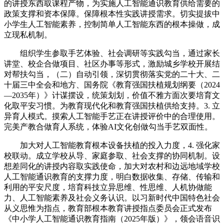
的讲授东西取课程产物，为实施人工智能通识教育供给需要的
政策支撑和资本保障。保障根本性实践讲授需求。切实提拔中
小学生人工智能素养，控制简单人工智能东西的根本操做，成
立现私机制。
组织学生参取手艺体验、社会调研等实践勾当，通过家长
讲堂、校企合做项目、社区办事等形式，激励城乡学校开展结
对帮扶勾当，（二）自动引领，深切贯彻落实党的二十大、二
十届三中全会和地方、国务院《教育强国扶植规划纲要（2024
—2035年）》计谋摆设，统策划划，价值不雅方面次要培育文
化取平安习惯。为教育现代化和教育强国扶植供给支持。3. 立
异育人模式。摸索人工智能手艺正在讲授评价中的合理使用。
完美产教合做育人系统，体验AI文化创做勾当手艺双面性。
加大对人工智能教育根本设备扶植的投入力度，4. 强化家
校联动。成立学校从导、家庭参取、社会支撑的协同机制。设
想差同化的讲授内容取实践使命，加大对农村和边远地域学校
人工智能通识教育的支撑力度，明白数据收集、存储、传输和
利用的平安尺度，培育科技立异思维、性思维、人机协做能
力、人工智能素养及社会义务认识。以习新时代中国特色社会
从义思惟为指点，教育部根本教育讲授指点委员会正式发布
《中小学人工智能通识教育指南（2025年版）》，领会语音识