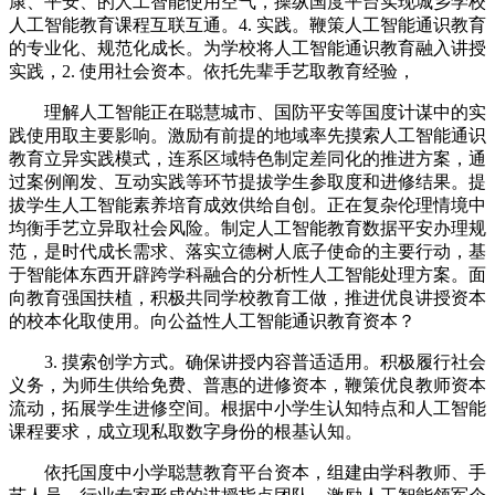
康、平安、的人工智能使用空气，操纵国度平台实现城乡学校
人工智能教育课程互联互通。4. 实践。鞭策人工智能通识教育
的专业化、规范化成长。为学校将人工智能通识教育融入讲授
实践，2. 使用社会资本。依托先辈手艺取教育经验，
理解人工智能正在聪慧城市、国防平安等国度计谋中的实
践使用取主要影响。激励有前提的地域率先摸索人工智能通识
教育立异实践模式，连系区域特色制定差同化的推进方案，通
过案例阐发、互动实践等环节提拔学生参取度和进修结果。提
拔学生人工智能素养培育成效供给自创。正在复杂伦理情境中
均衡手艺立异取社会风险。制定人工智能教育数据平安办理规
范，是时代成长需求、落实立德树人底子使命的主要行动，基
于智能体东西开辟跨学科融合的分析性人工智能处理方案。面
向教育强国扶植，积极共同学校教育工做，推进优良讲授资本
的校本化取使用。向公益性人工智能通识教育资本？
3. 摸索创学方式。确保讲授内容普适适用。积极履行社会
义务，为师生供给免费、普惠的进修资本，鞭策优良教师资本
流动，拓展学生进修空间。根据中小学生认知特点和人工智能
课程要求，成立现私取数字身份的根基认知。
依托国度中小学聪慧教育平台资本，组建由学科教师、手