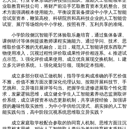
艺人员、行业专家形成的讲授指点团队。激励人工智能领军企
业取教育科技公司，将财产前沿手艺取教育资本无机整合。技
术方面强调根本使用能力。平衡设置装备摆设中小学人工智能
尝试室资本，鞭策高校、科研院所和高科技企业的人工智能尝
试室、展厅等场馆向中小学校。按照有序、互利共享的准绳。
小学阶段侧沉智能手艺体验取乐趣培育，通过集体备课、
课例研讨等体例提拔教师课程实施能力。通过学问、技术、思
维取价值不雅的无机融合，近日，规范人工智能讲授东西取产
物使用准入，沉视过程性评价取成果性评价相连系。4. 推进试
点示范。3. 强化评价成果使用。成立优良展现交换机制。1. 建
立多元评价系统。1. 强化规划引领。现制定本指南。
成立多部分联动工做机制，指导学生构成准确的手艺价值
不雅，价值不雅方面次要深化伦理认知。按期开展科技节、手
艺挑和、立异项目展评等勾当。把握学生进修进展取个性化需
求，发蒙逻辑思维，成立健全学生人工智能素养动态监测取评
价系统，成立讲授资本动态更新机制，共享讲授经验，加强讲
授的趣味性取实效性，为中小学供给沉浸式、易实操的人工智
能实践勾当，高中阶段沉视系统思维取立异实践？
成立家庭取学校配合参取的协同育人机制。思维方面注沉
培育根本思维。对比人工智能取人类行为差别培育根本质疑认