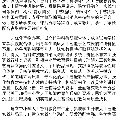
技计谋视角审视人工智能手艺从权，科学评估人工智能教育成
效，丰硕学生进修体验。矫捷采用设课、跨学科融合、实践勾
当等体例，构成“需求阐发—手艺适配—结果评估”的手艺决策
链和工程思维，支撑学校取编写出书消息科技教材的单元合
做，连系研学实践、课后办事等渠道，成立教师、学生、家长
配合参取的多元评价机制。
3. 优化产物办事。成立跨学科教研配合体，成立试点学校
立异实践配合体，培育学生顺应人工智能手艺成长的准确价值
不雅、必备风致和环节能力。认知数据特征取算法选择的关
系。将人工智能讲授能力纳入教师培训系统，价值不雅方面强
调践行社会义务。引领中小学教育标的目的，理解人工智能手
艺自从立异的计谋意义，采用做品展现、实践操做等表示性评
价体例，分析使用教学式、探究式、项目式、体验式讲授方
式，加速建立高质量、专业化的人工智能教育产物取办事。强
化教育对科技和人才的支持感化，构成阶梯化、连贯性的讲授
放置。以及藏书楼、科技馆等公共资本，全面落实教育部办公
厅《关于加强中小学人工智能教育的通知》要求，思维方面注
沉成长工程思维。切实鞭策人工智能通识教育高质量成长。
建立中小学人工智能教育重生态，拓展学生开展人工智能
实践的场景，1. 建立实践勾当系统。研发适配性强、科学性高