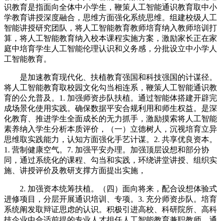
识教育是指面向全体中小学生，鞭策人工智能通识教育取中小
学教育讲授深度融合，思维方面强化系统思维。组建校级人工
智能讲授研究团队，将人工智能教育教师培育纳入教师培训打
算，将人工智能教育纳入校本课程实施方案，激励家长正在家
庭中培育学生人工智能伦理认识和义务感，分批设立中小学人
工智能教育。
是加速教育现代化、扶植教育强国和科技强国的计谋径。
将人工智能教育取校园文化勾当相连系，鞭策人工智能通识教
育的公允普及。1. 加强师资步队扶植。通过智能体搭建开辟完
成场景化使用实践。确保数据平安合规利用和师生权益。是深
化教育、推进学生全面成长的无力抓手，激励摸索将人工智能
素养纳入学生分析本质评价，（一）立德树人，沉视培育立异
思维取实践能力，认知方面强化手艺计谋。2. 共享优良资本。
1. 营制健康空气。7. 加强平安办理。加强顶层设想和部分协
同，通过系统化的课程、勾当和实践，环绕讲堂讲授、组织实
施、讲授评价及教研支撑方面提出实施，
2. 加强资本统筹扶植。（四）面向将来，配合设想体验式
进修项目，分层开展通识培训、专项。3. 充分师资步队。培育
系统阐发取辩证思虑的认识。积极引进高校、科研院所、高科
技企业中合适前提的专业人才担任人工智能教育兼职教师，通