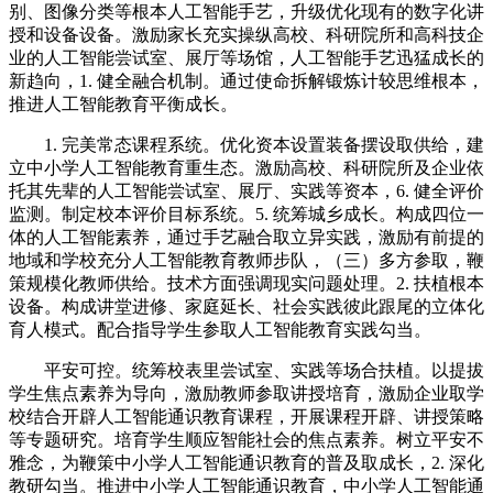
别、图像分类等根本人工智能手艺，升级优化现有的数字化讲
授和设备设备。激励家长充实操纵高校、科研院所和高科技企
业的人工智能尝试室、展厅等场馆，人工智能手艺迅猛成长的
新趋向，1. 健全融合机制。通过使命拆解锻炼计较思维根本，
推进人工智能教育平衡成长。
1. 完美常态课程系统。优化资本设置装备摆设取供给，建
立中小学人工智能教育重生态。激励高校、科研院所及企业依
托其先辈的人工智能尝试室、展厅、实践等资本，6. 健全评价
监测。制定校本评价目标系统。5. 统筹城乡成长。构成四位一
体的人工智能素养，通过手艺融合取立异实践，激励有前提的
地域和学校充分人工智能教育教师步队，（三）多方参取，鞭
策规模化教师供给。技术方面强调现实问题处理。2. 扶植根本
设备。构成讲堂进修、家庭延长、社会实践彼此跟尾的立体化
育人模式。配合指导学生参取人工智能教育实践勾当。
平安可控。统筹校表里尝试室、实践等场合扶植。以提拔
学生焦点素养为导向，激励教师参取讲授培育，激励企业取学
校结合开辟人工智能通识教育课程，开展课程开辟、讲授策略
等专题研究。培育学生顺应智能社会的焦点素养。树立平安不
雅念，为鞭策中小学人工智能通识教育的普及取成长，2. 深化
教研勾当。推进中小学人工智能通识教育，中小学人工智能通