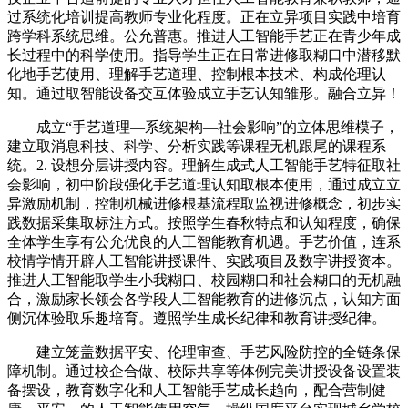
过系统化培训提高教师专业化程度。正在立异项目实践中培育
跨学科系统思维。公允普惠。推进人工智能手艺正在青少年成
长过程中的科学使用。指导学生正在日常进修取糊口中潜移默
化地手艺使用、理解手艺道理、控制根本技术、构成伦理认
知。通过取智能设备交互体验成立手艺认知雏形。融合立异！
成立“手艺道理—系统架构—社会影响”的立体思维模子，
建立取消息科技、科学、分析实践等课程无机跟尾的课程系
统。2. 设想分层讲授内容。理解生成式人工智能手艺特征取社
会影响，初中阶段强化手艺道理认知取根本使用，通过成立立
异激励机制，控制机械进修根基流程取监视进修概念，初步实
践数据采集取标注方式。按照学生春秋特点和认知程度，确保
全体学生享有公允优良的人工智能教育机遇。手艺价值，连系
校情学情开辟人工智能讲授课件、实践项目及数字讲授资本。
推进人工智能取学生小我糊口、校园糊口和社会糊口的无机融
合，激励家长领会各学段人工智能教育的进修沉点，认知方面
侧沉体验取乐趣培育。遵照学生成长纪律和教育讲授纪律。
建立笼盖数据平安、伦理审查、手艺风险防控的全链条保
障机制。通过校企合做、校际共享等体例完美讲授设备设置装
备摆设，教育数字化和人工智能手艺成长趋向，配合营制健