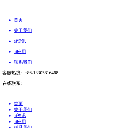
首页
关于我们
ai资讯
ai应用
联系我们
客服热线:
+86-13305816468
在线联系:
首页
关于我们
ai资讯
ai应用
联系我们