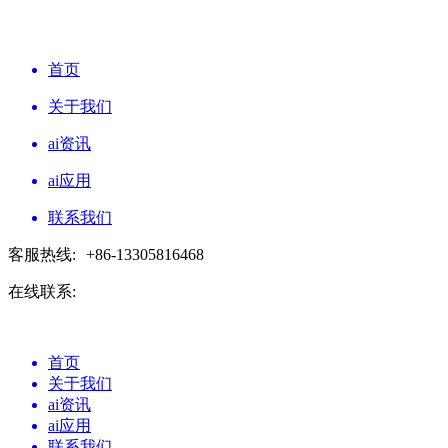
首页
关于我们
ai资讯
ai应用
联系我们
客服热线:
+86-13305816468
在线联系:
首页
关于我们
ai资讯
ai应用
联系我们