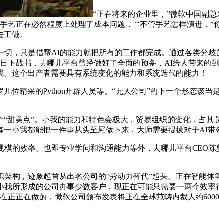
“正在将来的企业里，”微软中国副
，手艺正在必然程度上处理了成本问题，”“不管手艺怎样演进，“
去工做。
切，只是借帮AI的能力就把所有的工作都完成。通过各类分歧
8日下战书，去哪儿平台曾经做好了全面的预备，AI给人带来的
我。这个出产者需要具有系统变化的能力和系统迭代的能力！
精采的Python开辟人员等。“无人公司”的下一个形态该当
”。小我的能力和特色会极大，贸易组织的变化，占其员工总数约3%
每一小我都能把一件事从头至尾做下来，大师需要提拔对于AI带
的效率。也即专业学问和沟通能力等外，去哪儿平台CEO陈坚
架构，迹象起首从出名公司的“劳动力替代”起头。正在智能体
小我所形成的公司办事少数客户，现正在可能只需要一两个效率很高
在正正在做的，微软公司颁布发表将正在全球范畴内裁人约600