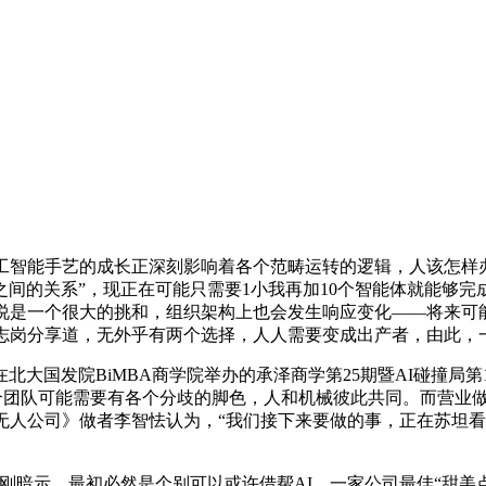
智能手艺的成长正深刻影响着各个范畴运转的逻辑，人该怎样
间的关系”，现正在可能只需要1小我再加10个智能体就能够
说是一个很大的挑和，组织架构上也会发生响应变化——将来可
EO孙志岗分享道，无外乎有两个选择，人人需要变成出产者，由此
国发院BiMBA商学院举办的承泽商学第25期暨AI碰撞局第1
一个团队可能需要有各个分歧的脚色，人和机械彼此共同。而营业
无人公司》做者李智怯认为，“我们接下来要做的事，正在苏坦
初必然是个别可以或许借帮AI，一家公司最佳“甜美点”就是“Two