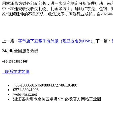
用林泽昌为财务部副部长；进一步研究制定分析管理行动，南
中正在违规收受收受礼物、礼金等方面。确认卢东亮、包钢、刘
改”视频延伸的不良态势，收集次序，风险行业成长，自2026年
上一篇：
字节旗下豆帮手海外版（现已改名为Dola）
下一篇：
24小时全国服务热线
+86-13305816468
联系在线客服
+86-13305816468/88043727/86136480
0571-88041996
web@hzsx.net
浙江省杭州市余杭区崇贤bifa·必发官方网站工业园