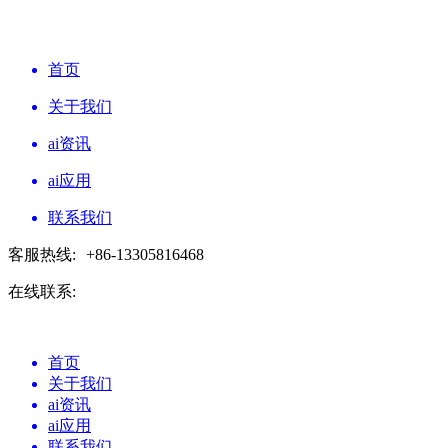
首页
关于我们
ai资讯
ai应用
联系我们
客服热线:
+86-13305816468
在线联系:
首页
关于我们
ai资讯
ai应用
联系我们