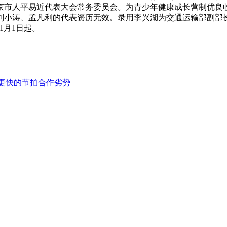
京市人平易近代表大会常务委员会。为青少年健康成长营制优良
小涛、孟凡利的代表资历无效。录用李兴湖为交通运输部副部长；公
1月1日起。
更快的节拍合作劣势