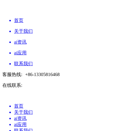
首页
关于我们
ai资讯
ai应用
联系我们
客服热线:
+86-13305816468
在线联系:
首页
关于我们
ai资讯
ai应用
联系我们