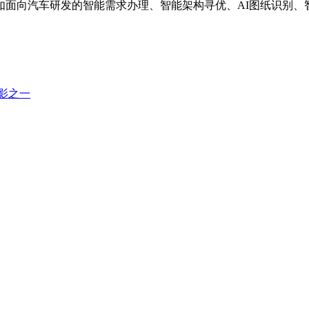
面向汽车研发的智能需求办理、智能架构寻优、AI图纸识别、智
影之一