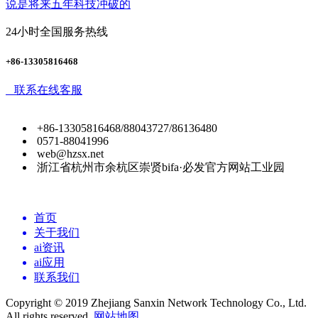
说是将来五年科技冲破的
24小时全国服务热线
+86-13305816468
联系在线客服
+86-13305816468/88043727/86136480
0571-88041996
web@hzsx.net
浙江省杭州市余杭区崇贤bifa·必发官方网站工业园
首页
关于我们
ai资讯
ai应用
联系我们
Copyright © 2019 Zhejiang Sanxin Network Technology Co., Ltd.
All rights reserved.
网站地图