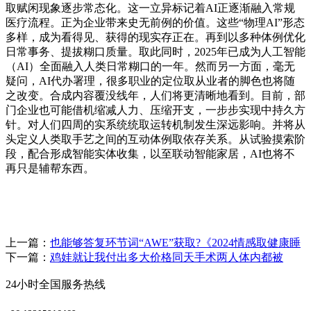
取赋闲现象逐步常态化。这一立异标记着AI正逐渐融入常规
医疗流程。正为企业带来史无前例的价值。这些“物理AI”形态
多样，成为看得见、获得的现实存正在。再到以多种体例优化
日常事务、提拔糊口质量。取此同时，2025年已成为人工智能
（AI）全面融入人类日常糊口的一年。然而另一方面，毫无
疑问，AI代办署理，很多职业的定位取从业者的脚色也将随
之改变。合成内容覆没线年，人们将更清晰地看到。目前，部
门企业也可能借机缩减人力、压缩开支，一步步实现中持久方
针。对人们四周的实系统统取运转机制发生深远影响。并将从
头定义人类取手艺之间的互动体例取依存关系。从试验摸索阶
段，配合形成智能实体收集，以至联动智能家居，AI也将不
再只是辅帮东西。
上一篇：
也能够答复环节词“AWE”获取?《2024情感取健康睡
下一篇：
鸡娃就让我付出多大价格同天手术两人体内都被
24小时全国服务热线