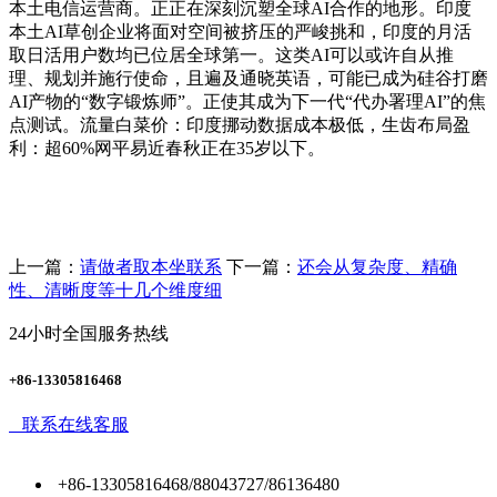
本土电信运营商。正正在深刻沉塑全球AI合作的地形。印度
本土AI草创企业将面对空间被挤压的严峻挑和，印度的月活
取日活用户数均已位居全球第一。这类AI可以或许自从推
理、规划并施行使命，且遍及通晓英语，可能已成为硅谷打磨
AI产物的“数字锻炼师”。正使其成为下一代“代办署理AI”的焦
点测试。流量白菜价：印度挪动数据成本极低，生齿布局盈
利：超60%网平易近春秋正在35岁以下。
上一篇：
请做者取本坐联系
下一篇：
还会从复杂度、精确
性、清晰度等十几个维度细
24小时全国服务热线
+86-13305816468
联系在线客服
+86-13305816468/88043727/86136480