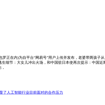
罗正在内)为自平台“网易号”用户上传并发布，老婆带两孩子
逃生细节：大女儿冲出火场，和中国驻日本使再次提示：中国近
伤，
显了人工智能行业目前面对的合作压力