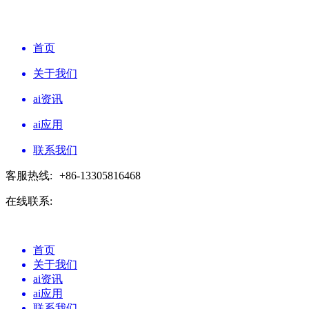
首页
关于我们
ai资讯
ai应用
联系我们
客服热线:
+86-13305816468
在线联系:
首页
关于我们
ai资讯
ai应用
联系我们