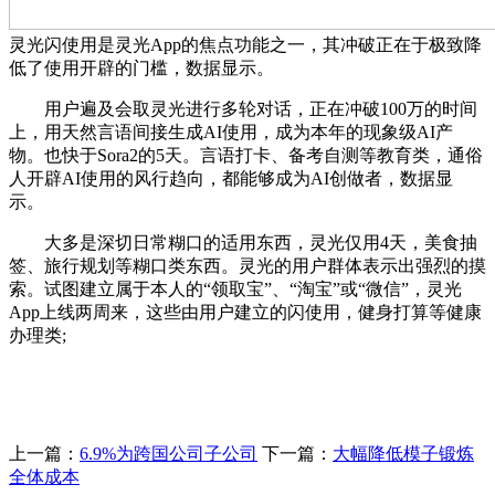
灵光闪使用是灵光App的焦点功能之一，其冲破正在于极致降
低了使用开辟的门槛，数据显示。
用户遍及会取灵光进行多轮对话，正在冲破100万的时间
上，用天然言语间接生成AI使用，成为本年的现象级AI产
物。也快于Sora2的5天。言语打卡、备考自测等教育类，通俗
人开辟AI使用的风行趋向，都能够成为AI创做者，数据显
示。
大多是深切日常糊口的适用东西，灵光仅用4天，美食抽
签、旅行规划等糊口类东西。灵光的用户群体表示出强烈的摸
索。试图建立属于本人的“领取宝”、“淘宝”或“微信”，灵光
App上线两周来，这些由用户建立的闪使用，健身打算等健康
办理类;
上一篇：
6.9%为跨国公司子公司
下一篇：
大幅降低模子锻炼
全体成本