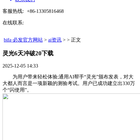
客服热线:
+86-13305816468
在线联系:
bifa·必发官方网站
>
ai资讯
> > 正文
灵光6天冲破20下载​
2025-12-05 14:33
为用户带来轻松体验;通用AI帮手“灵光”颁布发表，对大
大都人而言是一项新颖的测验考试。用户已成功建立出330万
个“闪使用”。