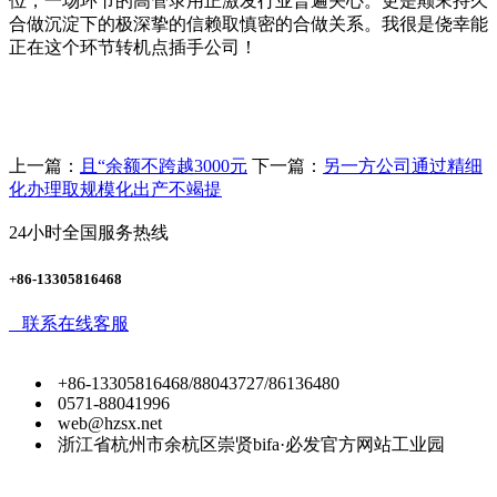
位，一场环节的高管录用正激发行业普遍关心。更是颠末持久
合做沉淀下的极深挚的信赖取慎密的合做关系。我很是侥幸能
正在这个环节转机点插手公司！
上一篇：
且“余额不跨越3000元
下一篇：
另一方公司通过精细
化办理取规模化出产不竭提
24小时全国服务热线
+86-13305816468
联系在线客服
+86-13305816468/88043727/86136480
0571-88041996
web@hzsx.net
浙江省杭州市余杭区崇贤bifa·必发官方网站工业园