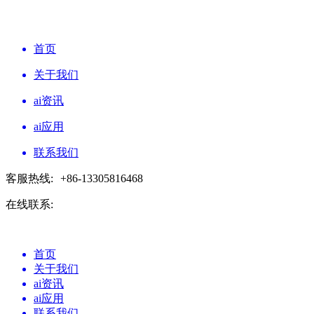
首页
关于我们
ai资讯
ai应用
联系我们
客服热线:
+86-13305816468
在线联系:
首页
关于我们
ai资讯
ai应用
联系我们