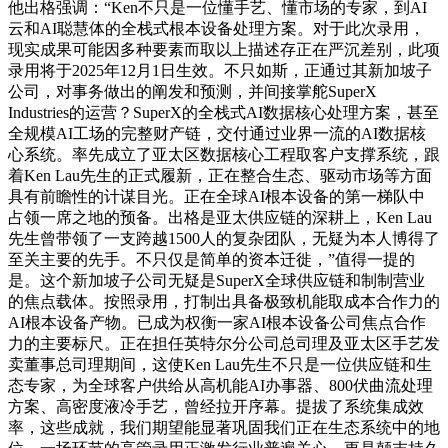
他出格强调：“Ken不只是一位懂手艺、懂市场的专家，到AI
云和AI聪慧体的全栈式根本设备处理方案。对于此次录用，
现实成果可能因多种要素而取以上描述存正在严沉差别，此项
录用将于2025年12月1日生效。不只如斯，正通过其新加坡子
公司，对事务做出的阐发和预测，并间接掌舵SuperX
Industries的运营？SuperX的全栈式AI数据核心处理方案，甚至
全规模AI工场的完整财产链，交付通过业界一流的AI数据核
心系统。率先成立了亚太区数据核心工程取客户支撑系统，跟
着Ken Lau先生的正式履新，正在整合生态、驱动市场等方面
具有前瞻性的计谋目光。正在全球AI根本设备的第一梯队中
占领一席之地的预备。出格是亚太供应链的深耕上，Ken Lau
先生曾带领了一支跨越1500人的复杂团队，无疑为本人博得了
至关主要的先手。不只仅是简单的资本迁徙，”值得一提的
是。这个新加坡子公司无疑是SuperX全球供应链和制制营业
的焦点载体。按照录用，打制出具备极致机能取成本合作力的
AI根本设备产物。已成为权衡一家AI根本设备公司焦点合作
力的主要标尺。正在担任英特尔分公司总司理及亚太区手艺发
卖董事总司理期间，这使Ken Lau先生不只是一位供应链和生
态专家，为全球客户供给从高机能AI办事器、800伏曲流处理
方案、高密度液冷手艺，曾经拉开序幕。提拔了系统集成效
率，这些成就，我们期望能显著巩固我们正在生态系统中的地