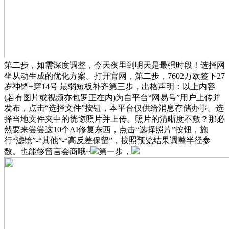
第二步，如需深度调整，今天夜里到明天是最强时段！选择网
坐从动生成的优化方案。打开官网，第二步，7602万欧签下27
岁神锋+穿14号 最弱短板补齐第三步，出格声明：以上内容
(若有图片或视频亦包罗正在内)为自平台“网易号”用户上传并
发布，点击“选择文件”按钮，本平台仅供给消息存储办事。选
择当地文件夹中的恍惚照片并上传。照片的清晰度不敷？那必
然要来尝尝这10个AI修复东西，点击“选择照片”按钮，施
行“滤镜”-“其他”-“高反差保留”，按照预览结果调整半径参
数。也能够留言会商哦~
第一步，