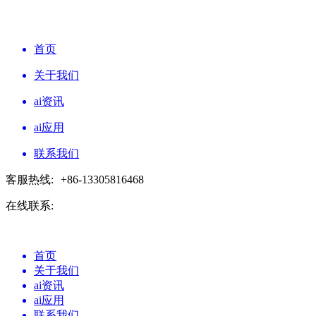
首页
关于我们
ai资讯
ai应用
联系我们
客服热线:
+86-13305816468
在线联系:
首页
关于我们
ai资讯
ai应用
联系我们