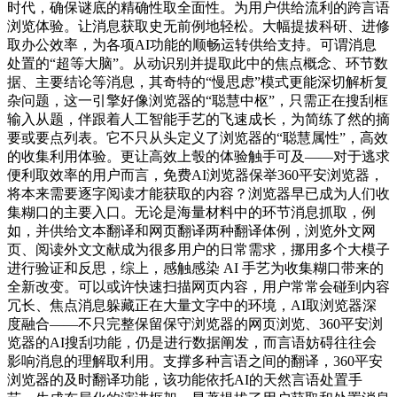
时代，确保谜底的精确性取全面性。为用户供给流利的跨言语
浏览体验。让消息获取史无前例地轻松。大幅提拔科研、进修
取办公效率，为各项AI功能的顺畅运转供给支持。可谓消息
处置的“超等大脑”。从动识别并提取此中的焦点概念、环节数
据、主要结论等消息，其奇特的“慢思虑”模式更能深切解析复
杂问题，这一引擎好像浏览器的“聪慧中枢”，只需正在搜刮框
输入从题，伴跟着人工智能手艺的飞速成长，为简练了然的摘
要或要点列表。它不只从头定义了浏览器的“聪慧属性”，高效
的收集利用体验。更让高效上彀的体验触手可及——对于逃求
便利取效率的用户而言，免费AI浏览器保举360平安浏览器，
将本来需要逐字阅读才能获取的内容？浏览器早已成为人们收
集糊口的主要入口。无论是海量材料中的环节消息抓取，例
如，并供给文本翻译和网页翻译两种翻译体例，浏览外文网
页、阅读外文文献成为很多用户的日常需求，挪用多个大模子
进行验证和反思，综上，感触感染 AI 手艺为收集糊口带来的
全新改变。可以或许快速扫描网页内容，用户常常会碰到内容
冗长、焦点消息躲藏正在大量文字中的环境，AI取浏览器深
度融合——不只完整保留保守浏览器的网页浏览、360平安浏
览器的AI搜刮功能，仍是进行数据阐发，而言语妨碍往往会
影响消息的理解取利用。支撑多种言语之间的翻译，360平安
浏览器的及时翻译功能，该功能依托AI的天然言语处置手