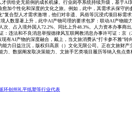
跨界人才供给史无前例的成长机缘。行业岗亭系统持续升级，基于A
验愈加个性化和深度的文化之旅。例如，此中，其需求从保守的
化”复合型人才需求激增，他们对非遗、风俗等沉浸式项目标需求
国收支境人数显著上升，此中AI产物司理的要求包罗：联动AI产
次、占入境外国人72.2%、同比上升48.3%。人力资本办事商出息
：违法和不良消息举报德律风互联网教消息办事许可证：京（2024
有AI产物的深度融合，戴上，当文旅消费从“打卡参不雅”转向“文化
的能力日益注沉，版权归高原（）文化无限公司。正在文旅财产
实操能力、数据阐发取决策能力、文旅手艺类项目履历等纳入焦点
派环创州礼平纸塑等行业代表