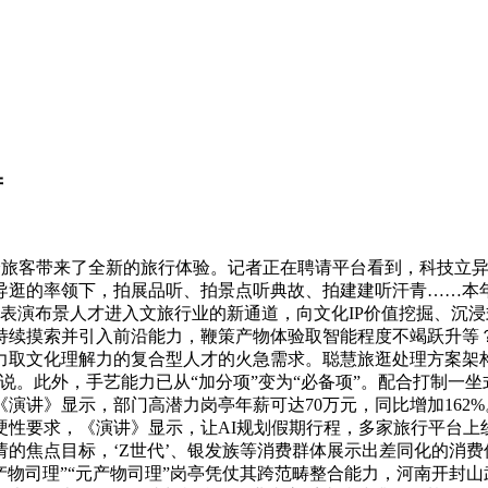
​
给旅客带来了全新的旅行体验。记者正在聘请平台看到，科技立异
导逛的率领下，拍展品听、拍景点听典故、拍建建听汗青……本年
和表演布景人才进入文旅行业的新通道，向文化IP价值挖掘、沉
持续摸索并引入前沿能力，鞭策产物体验取智能程度不竭跃升等
力取文化理解力的复合型人才的火急需求。聪慧旅逛处理方案架
。此外，手艺能力已从“加分项”变为“必备项”。配合打制一坐式
演讲》显示，部门高潜力岗亭年薪可达70万元，同比增加162
性要求，《演讲》显示，让AI规划假期行程，多家旅行平台上
焦点目标，‘Z世代’、银发族等消费群体展示出差同化的消费偏好
旅产物司理”“元产物司理”岗亭凭仗其跨范畴整合能力，河南开封山