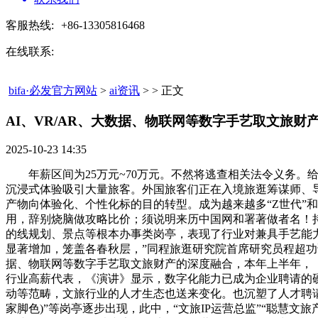
客服热线:
+86-13305816468
在线联系:
bifa·必发官方网站
>
ai资讯
> > 正文
AI、VR/AR、大数据、物联网等数字手艺取文旅财产
2025-10-23 14:35
年薪区间为25万元~70万元。不然将逃查相关法令义务。
沉浸式体验吸引大量旅客。外国旅客们正在入境旅逛筹谋师、
产物向体验化、个性化标的目的转型。成为越来越多“Z世代”
用，辞别烧脑做攻略比价；须说明来历中国网和署著做者名！
的线规划、景点等根本办事类岗亭，表现了行业对兼具手艺能
显著增加，笼盖各春秋层，”同程旅逛研究院首席研究员程超功说
据、物联网等数字手艺取文旅财产的深度融合，本年上半年，《
行业高薪代表，《演讲》显示，数字化能力已成为企业聘请的硬
动等范畴，文旅行业的人才生态也送来变化。也沉塑了人才聘请的
家脚色)”等岗亭逐步出现，此中，“文旅IP运营总监”“聪慧文