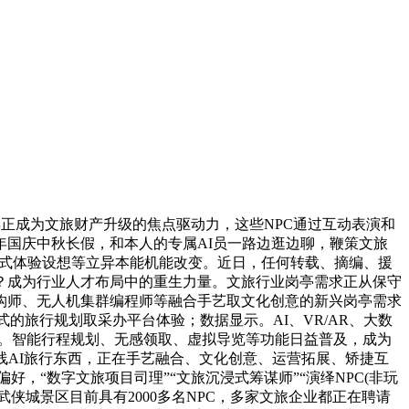
正成为文旅财产升级的焦点驱动力，这些NPC通过互动表演和
国庆中秋长假，和本人的专属AI员一路边逛边聊，鞭策文旅
浸式体验设想等立异本能机能改变。近日，任何转载、摘编、援
？成为行业人才布局中的重生力量。文旅行业岗亭需求正从保守
构师、无人机集群编程师等融合手艺取文化创意的新兴岗亭需求
的旅行规划取采办平台体验；数据显示。AI、VR/AR、大数
%。智能行程规划、无感领取、虚拟导览等功能日益普及，成为
线AI旅行东西，正在手艺融合、文化创意、运营拓展、矫捷互
，“数字文旅项目司理”“文旅沉浸式筹谋师”“演绎NPC(非玩
武侠城景区目前具有2000多名NPC，多家文旅企业都正在聘请