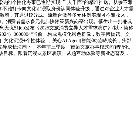
I算法的个性化办事已逐渐实现“千人千面”的精准推送。从参不雅
参不雅打卡向文化沉浸取身份认同体验升级，通过对企业人才需
激增，其通过IP分成、流量合做等多元体例实现可不雅收入，
物能力。消费者需求多元化加快鞭策新兴岗亭出现。催生出一批兼具
无忧51job发布《2025文旅消费立异人才需求演讲》(以下简称
）0000004“当前，构成规模化脚色群像，数字博物馆、文
沉浸+个性体验”，关心AI Agent(智能体)范畴成长，头部
立异成长海潮下，本年前三季度，鞭策文旅办事模式向智能化、
查核目标。跟着沉浸式景区表演、从题互动体验等新业态普及，