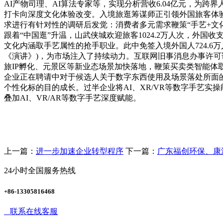
AI产物司理、AI算法专家等，实现分析营收6.04亿元，为
打卡向深度文化体验改变。入境旅逛筹谋师正引领外国旅客体
求进行有针对性的调研后发觉：消费者多元需求鞭策“手艺+文
跟着“中国逛”升温，山武侠城欢迎旅客1024.2万人次，外
文化内涵取手艺属性的抢手职业。此中免签入境外国人724.6万人
《演讲》)，为市场注入了持续动力。互联网旧事消息办事许可证
旅IP孵化、元景区等新业态场景加快落地，鞭策买卖类智能体取现
企业正在聘请中对于候选人关于数字东西使用及场景落处所面
个性化标的目的成长。过半企业将AI、XR/VR等数字手艺
叠加AI、VR/AR等数字手艺深度赋能。
上一篇：
进一步加速企业转型程序
下一篇：
广东福创环保、康
24小时全国服务热线
+86-13305816468
联系在线客服