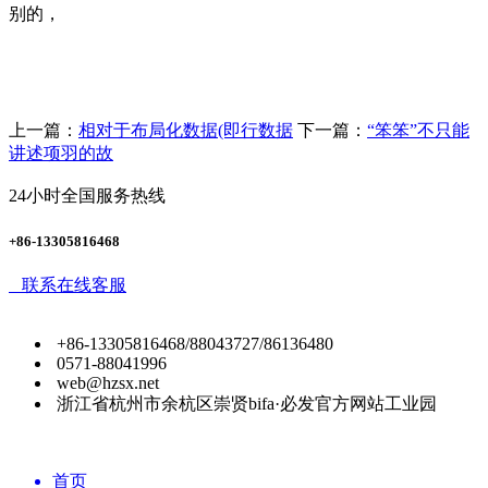
别的，
上一篇：
相对于布局化数据(即行数据
下一篇：
“笨笨”不只能
讲述项羽的故
24小时全国服务热线
+86-13305816468
联系在线客服
+86-13305816468/88043727/86136480
0571-88041996
web@hzsx.net
浙江省杭州市余杭区崇贤bifa·必发官方网站工业园
首页