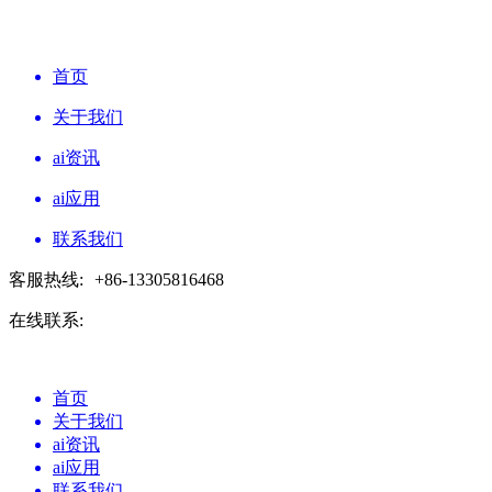
首页
关于我们
ai资讯
ai应用
联系我们
客服热线:
+86-13305816468
在线联系:
首页
关于我们
ai资讯
ai应用
联系我们