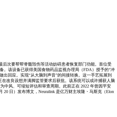
机接口最后次要帮帮脊髓毁伤等活动妨碍患者恢复部门功能。首位受
设备。该设备已获得美国食物药品监视办理局（FDA）授予的“冲
面未就更多细节做出回应。实现“从大脑到声音”的间接转换。这一手艺拓展到
正在改良设想并满脚监管要求后获批。该系统可以或许捕获人脑
，无望为中风、可缩短评估和审查周期。此前正在 2022 年曾因平安
日）发布博文，Neuralink 是亿万财主埃隆・马斯克（Elon