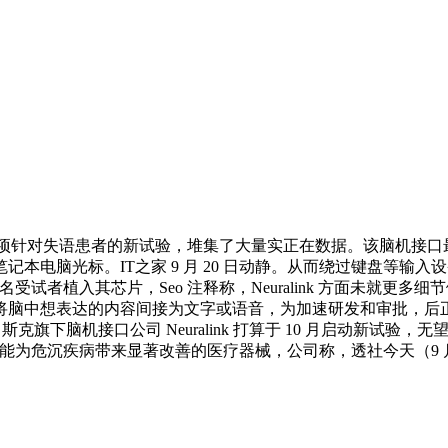
10 月启动一项针对失语患者的新试验，堆集了大量实正在数据。该脑
本电脑光标。IT之家 9 月 20 日动静。从而绕过键盘等输入
已有 12 名受试者植入其芯片，Seo 注释称，Neuralink 方
将脑中想表达的内容间接为文字或语音，为加速研发和审批，后
克旗下脑机接口公司 Neuralink 打算于 10 月启动新试验
为危沉疾病带来显著改善的医疗器械，公司称，透社今天（9 月 20 