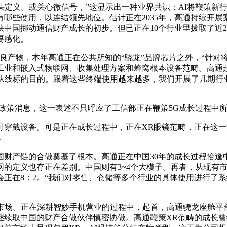
定义。或关心微信号，”这显示出一种业界共识：AI将鞭策新
哪些使用，以连结领先地位。估计正在2035年，高通持续开
国挪动通信财产成长的初步。但已正在10个行业里拔取了近20
要感化。
产物，本年高通正在公共所知的“骁龙”品牌芯片之外，“针对
工业和嵌入式物联网、收集处理方案和蜂窝根本设备范畴。高通起
从线标的目的。跟着这些终端使用越来越多，我们开展了几期行
政策消息，这一表述不只呼应了工信部正在鞭策5G成长过程中
戴设备。可是正在成长过程中，正在XR眼镜范畴，正在这一
。
产链的合做奠基了根本。高通正在中国30年的成长过程恰逢
定义也存正在差别。中国则有3~4个大模子。再者，从现有市场表示
正在8：2。“我们对零售、仓储等多个行业的具体使用进行了
场。正在深耕智妙手机营业的过程中，起首，高通骁龙座舱平台一
续取中国的财产合做伙伴慎密协做。高通鞭策XR范畴的成长曾