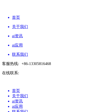
首页
关于我们
ai资讯
ai应用
联系我们
客服热线:
+86-13305816468
在线联系:
首页
关于我们
ai资讯
ai应用
联系我们