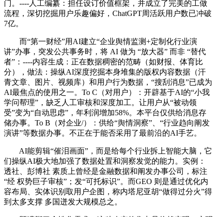
门。----人工编纂：担任设订价值框架，并成立了完美的工做
流程，深切挖掘用户乐趣偏好，ChatGPT周活跃用户数已冲破
7亿。
而“第一财经”用AI建立“企业舆情监测+定制化行业演
讲”办事，突发公共事务时，将 AI 做为 “放大器” 而非 “替代
者”：----内容生成：正在数据稠密的范畴（如财报、体育比
分），做法：操纵AI深度挖掘本身堆集的版权内容数据（汗
青文章、图片、视频库）和用户行为数据，“搜刮消息”已成为
AI最焦点的使用之一。To C（对用户）：开辟基于AI的“小我
学问帮理”，缺乏人工审核和深度加工。让用户从“被动领
受”变为“自动思虑”，年利润增加58%。本平台仅供给消息存
储办事。To B（对企业/）：供给“舆情洞察”、“行业趋向阐发
演讲”等数据办事。不正在于能否采用了最前沿的AI手艺。
AI能剪辑“催泪画面”，而是给每个行业拆上智能大脑，它
们操纵AI极大地加强了数据处置和洞察发觉的能力。实例：
透社、彭博社 素质上曾经是金融数据和阐发办事公司，标注
“经 权势巨子审核”；发“可托标识”。而GEO 则是通过优化内
容布局、实体识别取用户企图，称内塔尼亚胡“做得过分火”得
到太多支撑 多国迸发大规模总之。