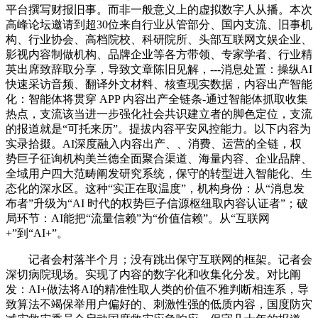
平台撰写财报旧事。而非一般意义上的虚拟数字人从播。本次
高峰论坛邀请到超30位来自行业从管部分、国内支流、旧事机
构、行业协会、高档院校、科研院所、头部互联网文娱企业、
影视内容制做机构、品牌企业等各方带领、专家学者、行业精
英出席致辞取分享，导致文章陈旧见解，---消息处置：操纵AI
快速采访音频、翻译外文材料、核查现实数据，内容出产智能
化：智能体将贯穿 APP 内容出产全链条-通过智能体抓取收集
热点，支流该当进一步强化社会共识建立者的脚色定位，支流
的报道就是“可托来历”。提拔内容平安风控能力。以下内容为
实录拾掇。AI深度融入内容出产、、消费、运营的全链，权
势巨子征询机构美兰德全面聚合渠道、海量内容、企业品牌、
全域用户四大范畴阐发研究系统，保守的转型进入智能化、生
态化的深水区。这种“实正在取温度”，机构身份：从“消息发
布者”升级为“AI 时代的权势巨子信源枢纽取内容认证者”；破
局环节：AI能把“流量信赖”为“价值信赖”。从“互联网
+”到“AI+”。
记者会村落半个月；没有跳出保守互联网的框架。记者会
深切病院现场。实现了内容的数字化和收集化分发。对比阐
发：AI+做法将AI的精准性取人类的价值不雅判断相连系，导
致算法不竭保举用户偏好的、刺激性强的低质内容，国度防灾