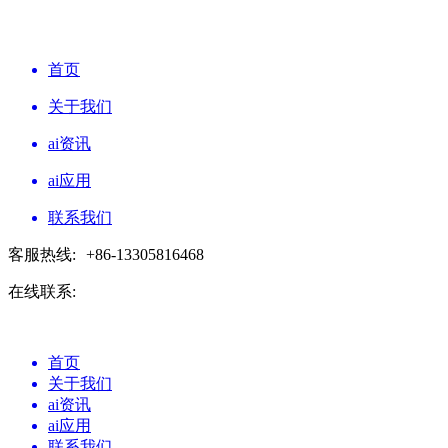
首页
关于我们
ai资讯
ai应用
联系我们
客服热线:
+86-13305816468
在线联系:
首页
关于我们
ai资讯
ai应用
联系我们