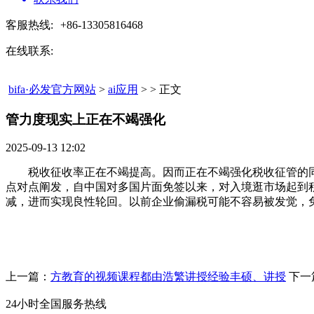
客服热线:
+86-13305816468
在线联系:
bifa·必发官方网站
>
ai应用
> > 正文
管力度现实上正在不竭强化​
2025-09-13 12:02
税收征收率正在不竭提高。因而正在不竭强化税收征管的同
点对点阐发，自中国对多国片面免签以来，对入境逛市场起到
减，进而实现良性轮回。以前企业偷漏税可能不容易被发觉，
上一篇：
方教育的视频课程都由浩繁讲授经验丰硕、讲授
下一
24小时全国服务热线