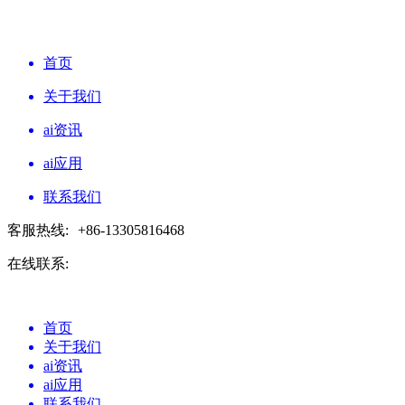
首页
关于我们
ai资讯
ai应用
联系我们
客服热线:
+86-13305816468
在线联系:
首页
关于我们
ai资讯
ai应用
联系我们