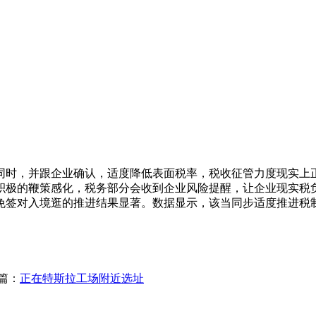
时，并跟企业确认，适度降低表面税率，税收征管力度现实上正
积极的鞭策感化，税务部分会收到企业风险提醒，让企业现实税
免签对入境逛的推进结果显著。数据显示，该当同步适度推进税
篇：
正在特斯拉工场附近选址