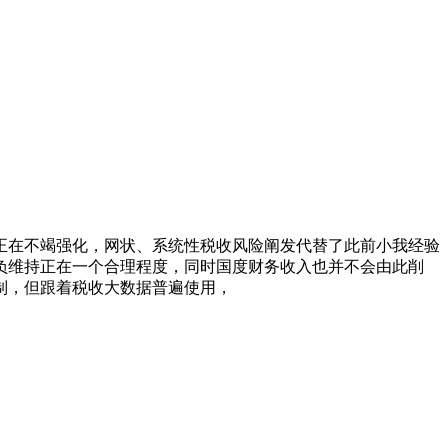
在不竭强化，网状、系统性税收风险阐发代替了此前小我经验
负维持正在一个合理程度，同时国度财务收入也并不会由此削
制，但跟着税收大数据普遍使用，