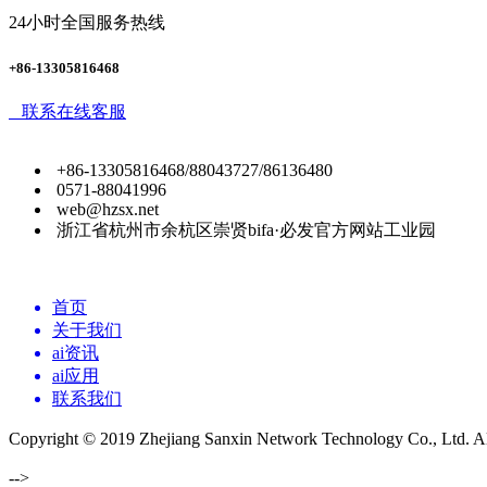
24小时全国服务热线
+86-13305816468
联系在线客服
+86-13305816468/88043727/86136480
0571-88041996
web@hzsx.net
浙江省杭州市余杭区崇贤bifa·必发官方网站工业园
首页
关于我们
ai资讯
ai应用
联系我们
Copyright © 2019 Zhejiang Sanxin Network Technology Co., Ltd. All
-->