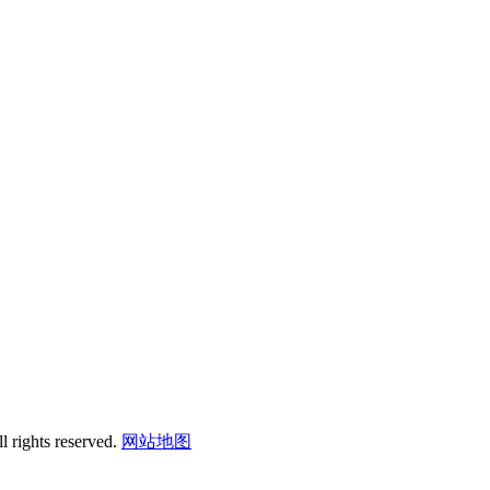
 rights reserved.
网站地图